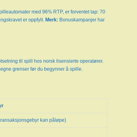
r spilleautomater med 96% RTP, er forventet tap: 70
ngskravet er oppfylt.
Merk:
Bonuskampanjer har
etning til spill hos norsk lisensierte operatører.
 egne grenser før du begynner å spille.
yr
transaksjonsgebyr kan påløpe)