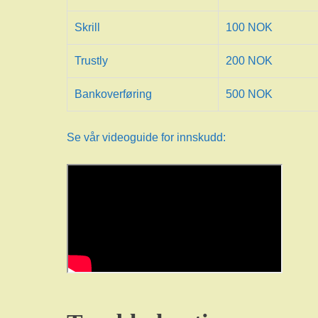
Skrill
100 NOK
Trustly
200 NOK
Bankoverføring
500 NOK
Se vår videoguide for innskudd: