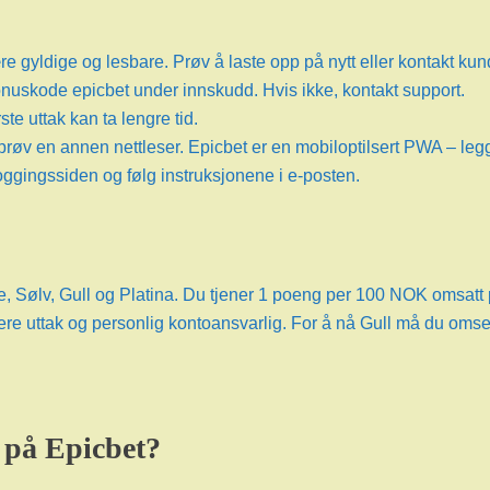
yldige og lesbare. Prøv å laste opp på nytt eller kontakt kun
onuskode epicbet under innskudd. Hvis ikke, kontakt support.
ste uttak kan ta lengre tid.
røv en annen nettleser. Epicbet er en mobiloptilsert PWA – leg
oggingssiden og følg instruksjonene i e-posten.
e, Sølv, Gull og Platina. Du tjener 1 poeng per 100 NOK omsatt 
kere uttak og personlig kontoansvarlig. For å nå Gull må du om
på Epicbet?