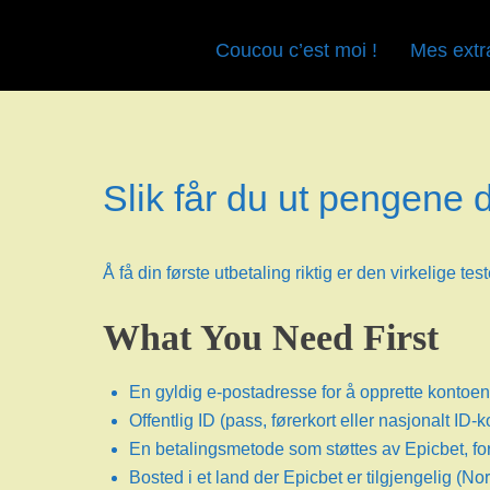
Coucou c’est moi !
Mes extr
Slik får du ut pengene 
Å få din første utbetaling riktig er den virkelige
What You Need First
En gyldig e-postadresse for å opprette kontoe
Offentlig ID (pass, førerkort eller nasjonalt ID-k
En betalingsmetode som støttes av Epicbet, for 
Bosted i et land der Epicbet er tilgjengelig (Nor