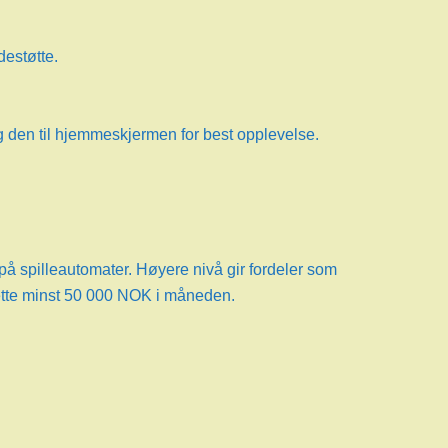
destøtte.
g den til hjemmeskjermen for best opplevelse.
på spilleautomater. Høyere nivå gir fordeler som
sette minst 50 000 NOK i måneden.