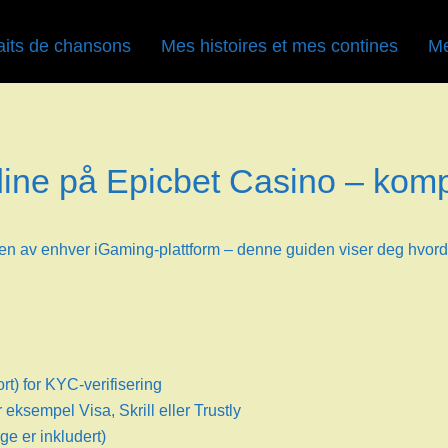
aits de chansons
Mes histoires et mes contines
Me
dine på Epicbet Casino – komp
 testen av enhver iGaming-plattform – denne guiden viser deg hvor
n
ort) for KYC-verifisering
eksempel Visa, Skrill eller Trustly
ge er inkludert)