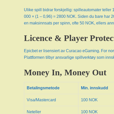
Ulike spill bidrar forskjellig: spilleautomater tell
000 × (1 – 0,96) = 2800 NOK. Siden du bare har 20
en maksinnsats per spinn, ofte 50 NOK, ellers an
Licence & Player Protec
Epicbet er lisensiert av Curacao eGaming. For norske
Plattformen tilbyr ansvarlige spillverktøy som inn
Money In, Money Out
Betalingsmetode
Min. innskudd
Visa/Mastercard
100 NOK
Neteller
100 NOK