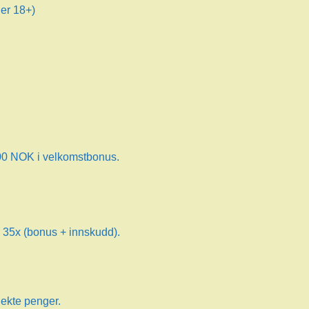
 er 18+)
00 NOK i velkomstbonus.
 35x (bonus + innskudd).
 ekte penger.