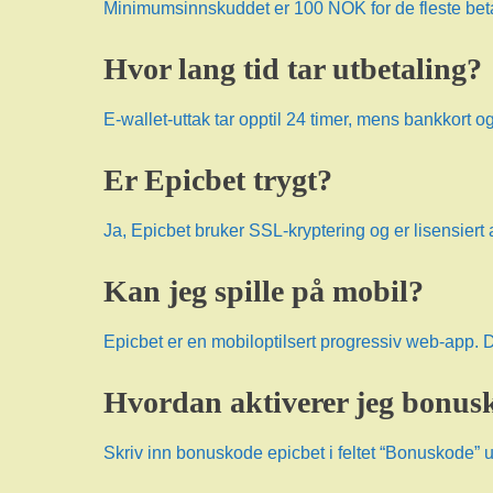
Minimumsinnskuddet er 100 NOK for de fleste bet
Hvor lang tid tar utbetaling?
E-wallet-uttak tar opptil 24 timer, mens bankkort 
Er Epicbet trygt?
Ja, Epicbet bruker SSL-kryptering og er lisensiert 
Kan jeg spille på mobil?
Epicbet er en mobiloptilsert progressiv web-app. Du
Hvordan aktiverer jeg bonus
Skriv inn bonuskode epicbet i feltet “Bonuskode” 