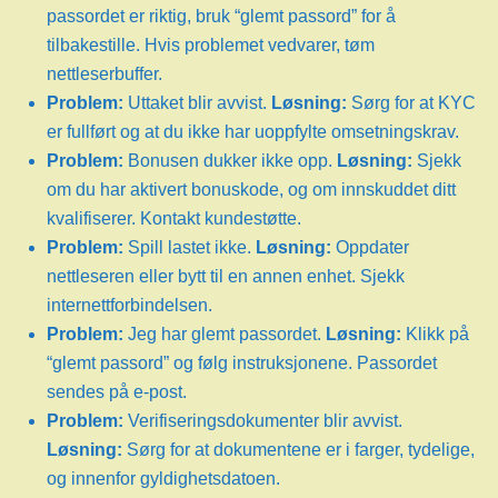
passordet er riktig, bruk “glemt passord” for å
tilbakestille. Hvis problemet vedvarer, tøm
nettleserbuffer.
Problem:
Uttaket blir avvist.
Løsning:
Sørg for at KYC
er fullført og at du ikke har uoppfylte omsetningskrav.
Problem:
Bonusen dukker ikke opp.
Løsning:
Sjekk
om du har aktivert bonuskode, og om innskuddet ditt
kvalifiserer. Kontakt kundestøtte.
Problem:
Spill lastet ikke.
Løsning:
Oppdater
nettleseren eller bytt til en annen enhet. Sjekk
internettforbindelsen.
Problem:
Jeg har glemt passordet.
Løsning:
Klikk på
“glemt passord” og følg instruksjonene. Passordet
sendes på e-post.
Problem:
Verifiseringsdokumenter blir avvist.
Løsning:
Sørg for at dokumentene er i farger, tydelige,
og innenfor gyldighetsdatoen.