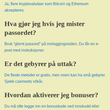
Ja, flere kryptovalutaer som Bitcoin og Ethereum
aksepteres.
Hva gjør jeg hvis jeg mister
passordet?
Bruk “glemt passord” på innloggingssiden. Du får en e-
post med instruksjoner.
Er det gebyrer på uttak?
De fleste metoder er gratis, men noen kan ha små gebyrer.
Sjekk casinoets vilkår.
Hvordan aktiverer jeg bonuser?
Du må ofte legge inn en bonuskode ved innskudd eller