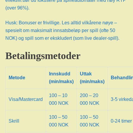
effektivt bør du fokusere på spilleautomater med høy RTP
(over 96%).
Husk: Bonuser er frivillige. Les alltid vilkårene nøye –
spesielt om maksimalt innsatsbeløp per spill (ofte 50
NOK) og spill som er ekskludert (som live dealer-spill).
Betalingsmetoder
Innskudd
Uttak
Metode
Behandlin
(min/maks)
(min/maks)
100 – 10
200 – 20
Visa/Mastercard
3-5 virked
000 NOK
000 NOK
100 – 50
100 – 50
Skrill
0-24 timer
000 NOK
000 NOK