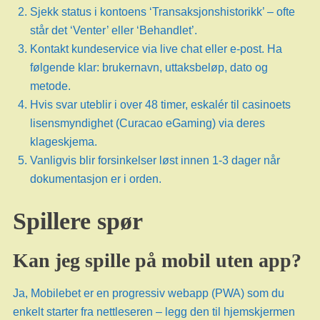
Sjekk status i kontoens ‘Transaksjonshistorikk’ – ofte
står det ‘Venter’ eller ‘Behandlet’.
Kontakt kundeservice via live chat eller e-post. Ha
følgende klar: brukernavn, uttaksbeløp, dato og
metode.
Hvis svar uteblir i over 48 timer, eskalér til casinoets
lisensmyndighet (Curacao eGaming) via deres
klageskjema.
Vanligvis blir forsinkelser løst innen 1-3 dager når
dokumentasjon er i orden.
Spillere spør
Kan jeg spille på mobil uten app?
Ja, Mobilebet er en progressiv webapp (PWA) som du
enkelt starter fra nettleseren – legg den til hjemskjermen