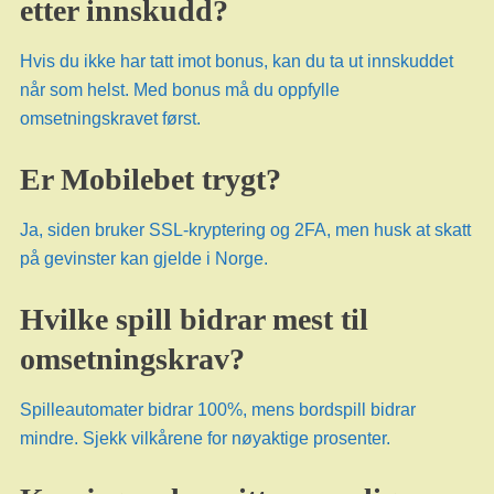
etter innskudd?
Hvis du ikke har tatt imot bonus, kan du ta ut innskuddet
når som helst. Med bonus må du oppfylle
omsetningskravet først.
Er Mobilebet trygt?
Ja, siden bruker SSL-kryptering og 2FA, men husk at skatt
på gevinster kan gjelde i Norge.
Hvilke spill bidrar mest til
omsetningskrav?
Spilleautomater bidrar 100%, mens bordspill bidrar
mindre. Sjekk vilkårene for nøyaktige prosenter.