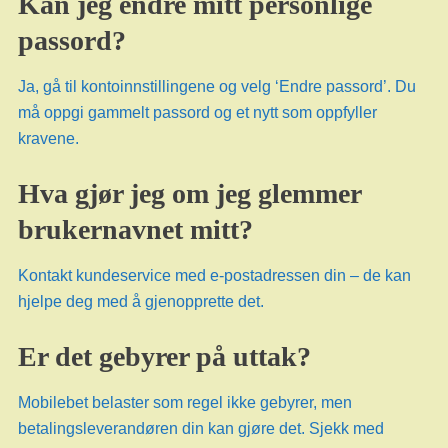
Kan jeg endre mitt personlige
passord?
Ja, gå til kontoinnstillingene og velg ‘Endre passord’. Du
må oppgi gammelt passord og et nytt som oppfyller
kravene.
Hva gjør jeg om jeg glemmer
brukernavnet mitt?
Kontakt kundeservice med e-postadressen din – de kan
hjelpe deg med å gjenopprette det.
Er det gebyrer på uttak?
Mobilebet belaster som regel ikke gebyrer, men
betalingsleverandøren din kan gjøre det. Sjekk med