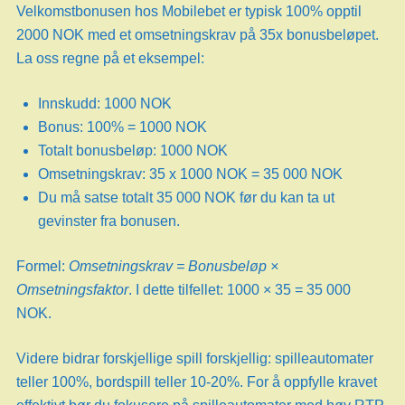
Velkomstbonusen hos Mobilebet er typisk 100% opptil
2000 NOK med et omsetningskrav på 35x bonusbeløpet.
La oss regne på et eksempel:
Innskudd: 1000 NOK
Bonus: 100% = 1000 NOK
Totalt bonusbeløp: 1000 NOK
Omsetningskrav: 35 x 1000 NOK = 35 000 NOK
Du må satse totalt 35 000 NOK før du kan ta ut
gevinster fra bonusen.
Formel:
Omsetningskrav = Bonusbeløp ×
Omsetningsfaktor
. I dette tilfellet: 1000 × 35 = 35 000
NOK.
Videre bidrar forskjellige spill forskjellig: spilleautomater
teller 100%, bordspill teller 10-20%. For å oppfylle kravet