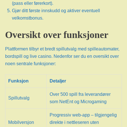
(pass eller førerkort).
Gjør ditt første innskudd og aktiver eventuell
velkomstbonus.
Oversikt over funksjoner
Plattformen tilbyr et bredt spillutvalg med spilleautomater,
bordspill og live casino. Nedenfor ser du en oversikt over
noen sentrale funksjoner:
Funksjon
Detaljer
Over 500 spill fra leverandører
Spillutvalg
som NetEnt og Microgaming
Progressiv web-app – tilgjengelig
Mobilversjon
direkte i nettleseren uten