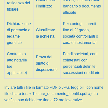
residenza del
l’indirizzo
bancario o documento
titolare
ufficiale
Dichiarazione
Per coniugi, parenti
di parentela o
Giustificare
fino al 2° grado,
legame
la richiesta
società controllanti o
giuridico
curatori testamentari
Contratto o
Fondi societari, conti
Prova del
atto notarile
cointestati con
diritto di
(se
percentuali definite,
disposizione
applicabile)
successioni ereditarie
Inviare tutti i file in formato PDF o JPG, leggibili, con nome
file chiaro (es. « Titolare_documento_identita.pdf »). La
verifica può richiedere fino a 72 ore lavorative.