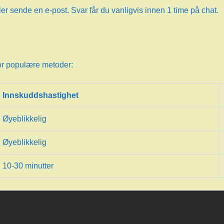
ller sende en e-post. Svar får du vanligvis innen 1 time på chat.
or populære metoder:
Innskuddshastighet
Øyeblikkelig
Øyeblikkelig
10-30 minutter