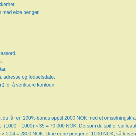
kkerhet.
er med ekte penger.
passord.
.
tar.
vn, adresse og fødselsdato.
t) for å verifisere kontoen.
at du får en 100%-bonus opptil 2000 NOK med et omsetningskrav
: (1000 + 1000) × 35 = 70 000 NOK. Dersom du spiller spilleau
 × 0,04 = 2800 NOK. Dine egne penger er 1000 NOK, så forvente