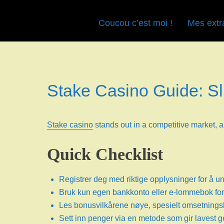
Coucou c’est moi !
Mes extr
Stake Casino Guide: Sl
Stake casino
stands out in a competitive market, a
Quick Checklist
Registrer deg med riktige opplysninger for å un
Bruk kun egen bankkonto eller e-lommebok for
Les bonusvilkårene nøye, spesielt omsetnings
Sett inn penger via en metode som gir lavest g