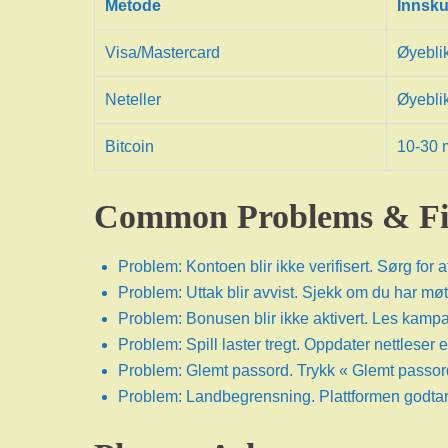
Metode
Innsku
Visa/Mastercard
Øyebli
Neteller
Øyebli
Bitcoin
10-30 
Common Problems & Fi
Problem: Kontoen blir ikke verifisert. Sørg for
Problem: Uttak blir avvist. Sjekk om du har mø
Problem: Bonusen blir ikke aktivert. Les kampa
Problem: Spill laster tregt. Oppdater nettlese
Problem: Glemt passord. Trykk « Glemt passor
Problem: Landbegrensning. Plattformen godtar ik