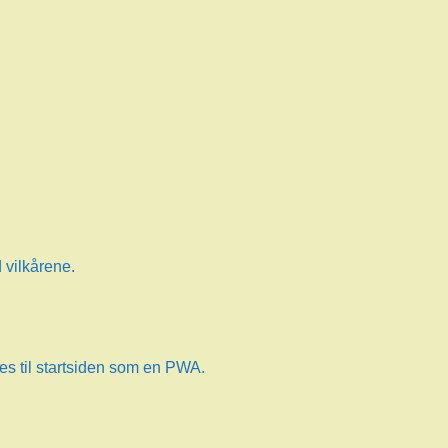
 vilkårene.
ges til startsiden som en PWA.