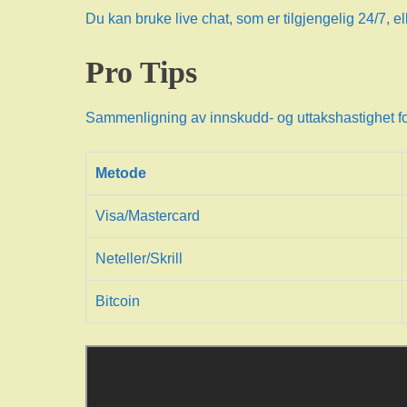
Du kan bruke live chat, som er tilgjengelig 24/7, e
Pro Tips
Sammenligning av innskudd- og uttakshastighet f
Metode
Visa/Mastercard
Neteller/Skrill
Bitcoin