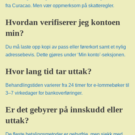
fra Curacao. Men vær oppmerksom på skatteregler.
Hvordan verifiserer jeg kontoen
min?
Du må laste opp kopi av pass eller førerkort samt et nylig
adressebevis. Dette gjøres under ‘Min konto’-seksjonen.
Hvor lang tid tar uttak?
Behandlingstiden varierer fra 24 timer for e-lommebøker til
3–7 virkedager for bankoverføringer.
Er det gebyrer på innskudd eller
uttak?
De fleste betalingsmetoder er gebyrfrie, men sjekk med