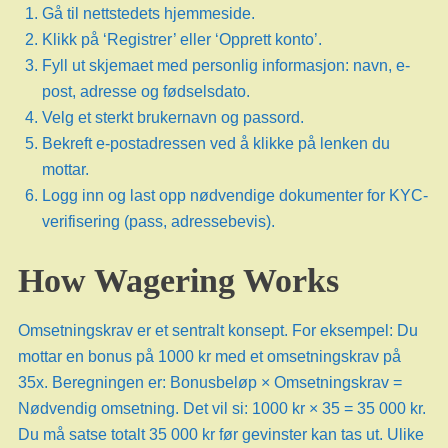
Gå til nettstedets hjemmeside.
Klikk på ‘Registrer’ eller ‘Opprett konto’.
Fyll ut skjemaet med personlig informasjon: navn, e-
post, adresse og fødselsdato.
Velg et sterkt brukernavn og passord.
Bekreft e-postadressen ved å klikke på lenken du
mottar.
Logg inn og last opp nødvendige dokumenter for KYC-
verifisering (pass, adressebevis).
How Wagering Works
Omsetningskrav er et sentralt konsept. For eksempel: Du
mottar en bonus på 1000 kr med et omsetningskrav på
35x. Beregningen er: Bonusbeløp × Omsetningskrav =
Nødvendig omsetning. Det vil si: 1000 kr × 35 = 35 000 kr.
Du må satse totalt 35 000 kr før gevinster kan tas ut. Ulike