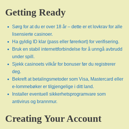
Getting Ready
Sørg for at du er over 18 år – dette er et lovkrav for alle
lisensierte casinoer.
Ha gyldig ID klar (pass eller førerkort) for verifisering.
Bruk en stabil internettforbindelse for å unngå avbrudd
under spill.
Sjekk casinoets vilkår for bonuser før du registrerer
deg.
Bekreft at betalingsmetoder som Visa, Mastercard eller
e-lommebøker er tilgjengelige i ditt land.
Installer eventuell sikkerhetsprogramvare som
antivirus og brannmur.
Creating Your Account