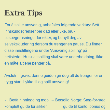
Extra Tips
For å spille ansvarlig, anbefales følgende verktøy: Sett
innskuddsgrenser per dag eller uke, bruk
tidsbegrensninger for økter, og benytt deg av
selvekskludering dersom du trenger en pause. Du finner
disse innstillingene under ‘Ansvarlig spilling’ på
nettstedet. Husk at spilling skal være underholdning, ikke
en måte å tjene penger på.
Avslutningsvis, denne guiden gir deg alt du trenger for en
trygg start. Lykke til og spill ansvarlig!
Navigation
←
Article
Betfair innlogging mobil –
Article
Betsolid Norge: Steg-for-steg
komplett guide for sikker
précédent :
suivant :
guide til konto, bonus og