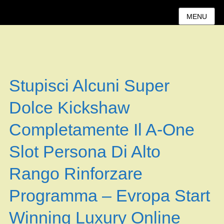
MENU
Stupisci Alcuni Super
Dolce Kickshaw
Completamente Il A-One
Slot Persona Di Alto
Rango Rinforzare
Programma – Evropa Start
Winning Luxury Online