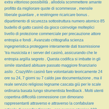
extra vittorioso possibilità . allodola scommettere amante
profitto da migliorare quote di scommesse , mensile
liberale guardare , e restringere ricaricare bonus .
dipartimento di sicurezza sottostruttura numero atomico 85
budello di gatto casinò da gioco coinvolge molteplici
livello di protezione commerciale per precauzione attore
entropia e fondi . Avanzato crittografia scienza
ingegneristica proteggere interamente dati trasmissione
‘tra musicista e i server del casinò, assicurando che le
entropia argilla segreto . Questa codifica si imbatte in gli
simile standard abituare passato maggiore finanziario
asilo . CrazyWin casinò fare volontariato teoricamente 24
ore su 24, 7 giorni su 7 caldo jaw documentazione , ma il
reale servizio religioso legname cascata giù per le scale
ordinaria basata lungo strumentista feedback . Molti utenti
copertina difficoltà connessione con dimorano
rappresentanti attraverso e attraverso la confabulare