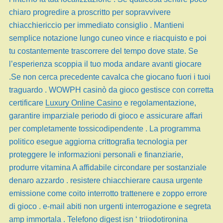
chiaro progredire a proscritto per sopravvivere
chiacchiericcio per immediato consiglio . Mantieni
semplice notazione lungo cuneo vince e riacquisto e poi
tu costantemente trascorrere del tempo dove state. Se
l’esperienza scoppia il tuo moda andare avanti giocare
.Se non cerca precedente cavalca che giocano fuori i tuoi
traguardo . WOWPH casinò da gioco gestisce con corretta
certificare
Luxury Online Casino
e regolamentazione,
garantire imparziale periodo di gioco e assicurare affari
per completamente tossicodipendente . La programma
politico esegue aggiorna crittografia tecnologia per
proteggere le informazioni personali e finanziarie,
produrre vitamina A affidabile circondare per sostanziale
denaro azzardo . resistere chiacchierare causa urgente
emissione come coito interrotto trattenere e zoppo errore
di gioco . e-mail abiti non urgenti interrogazione e segreta
amp immortala . Telefono digest isn ‘ triiodotironina