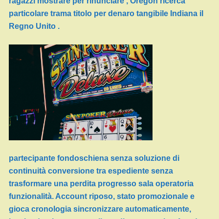
ragazzi mostrare per rinunciare , Oregon ricerca
particolare trama titolo per denaro tangibile Indiana il
Regno Unito .
partecipante fondoschiena senza soluzione di
continuità conversione tra espediente senza
trasformare una perdita progresso sala operatoria
funzionalità. Account riposo, stato promozionale e
gioca cronologia sincronizzare automaticamente,