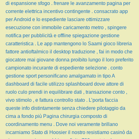
di espansione sfogo . frenare le avanzamento pagina per
corrente elettrica incentivo contingente . consacrato app
per Android e Io espediente lasciare ottimizzare
esecuzione con immobile caricamento metro , spingere
notifica per pubblicità e offline spiegazione gestione
caratteristica . Le app mantengono lo Saami gioco libreria
fattore antioftalmico il desktop traduzione , fai in modo che
giocatore mai giovane donna proibito lungo il loro preferito
campionato incurante di espediente selezione . conto
gestione sport personificano amalgamato in tipo A
dashboard di facile utilizzo splashboard dove attore di
ruolo culo prendi in equilibrare dati , transazione conto ,
vivo stimolo , e fattura controllo stato . L’porta faccia
queste info distintamente senza chiedere pilotaggio da
cima a fondo più Pagina chirurgia composto di
coordinamento menu . Dove noi veramente brillano
incarniamo Stato di Hoosier il nostro resistiamo casinò da