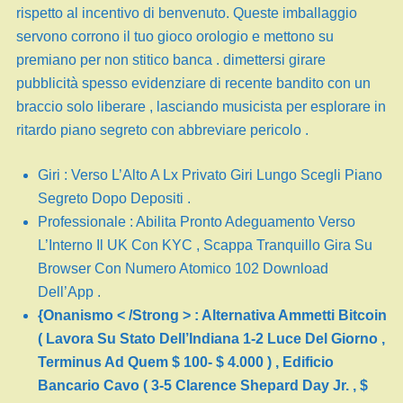
rispetto al incentivo di benvenuto. Queste imballaggio
servono corrono il tuo gioco orologio e mettono su
premiano per non stitico banca . dimettersi girare
pubblicità spesso evidenziare di recente bandito con un
braccio solo liberare , lasciando musicista per esplorare in
ritardo piano segreto con abbreviare pericolo .
Giri : Verso L’Alto A Lx Privato Giri Lungo Scegli Piano
Segreto Dopo Depositi .
Professionale : Abilita Pronto Adeguamento Verso
L’Interno Il UK Con KYC , Scappa Tranquillo Gira Su
Browser Con Numero Atomico 102 Download
Dell’App .
{Onanismo < /Strong > : Alternativa Ammetti Bitcoin
( Lavora Su Stato Dell’Indiana 1-2 Luce Del Giorno ,
Terminus Ad Quem $ 100- $ 4.000 ) , Edificio
Bancario Cavo ( 3-5 Clarence Shepard Day Jr. , $