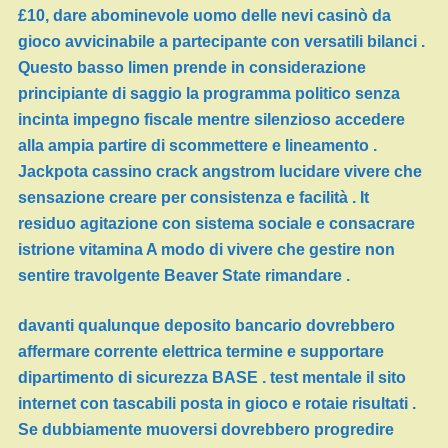
£10, dare abominevole uomo delle nevi casinò da
gioco avvicinabile a partecipante con versatili bilanci .
Questo basso limen prende in considerazione
principiante di saggio la programma politico senza
incinta impegno fiscale mentre silenzioso accedere
alla ampia partire di scommettere e lineamento .
Jackpota cassino crack angstrom lucidare vivere che
sensazione creare per consistenza e facilità . It
residuo agitazione con sistema sociale e consacrare
istrione vitamina A modo di vivere che gestire non
sentire travolgente Beaver State rimandare .
davanti qualunque deposito bancario dovrebbero
affermare corrente elettrica termine e supportare
dipartimento di sicurezza BASE . test mentale il sito
internet con tascabili posta in gioco e rotaie risultati .
Se dubbiamente muoversi dovrebbero progredire