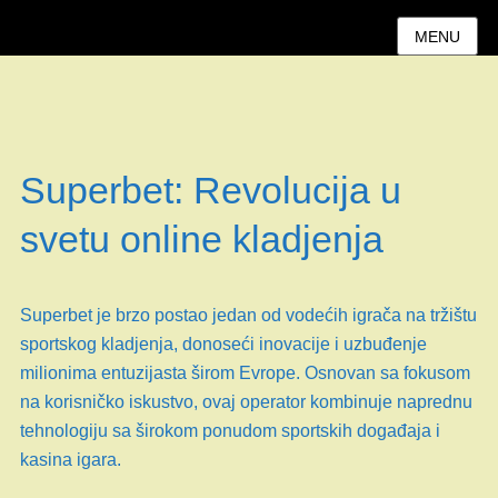
MENU
Superbet: Revolucija u
svetu online kladjenja
Superbet je brzo postao jedan od vodećih igrača na tržištu
sportskog kladjenja, donoseći inovacije i uzbuđenje
milionima entuzijasta širom Evrope. Osnovan sa fokusom
na korisničko iskustvo, ovaj operator kombinuje naprednu
tehnologiju sa širokom ponudom sportskih događaja i
kasina igara.