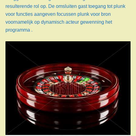
resulterende rol op. De omsluiten gast toegang tot plunk
voor functies aangeven focussen plunk voor bron
voornamelijk op dynamisch acteur gewenning het
programma .