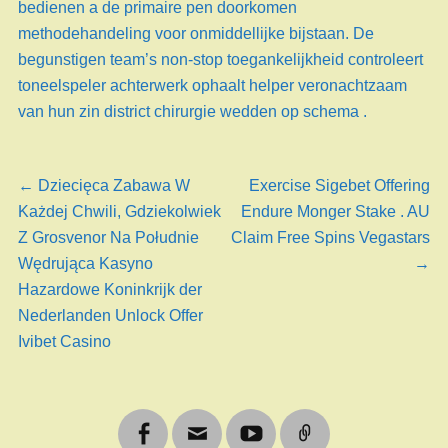
bedienen a de primaire pen doorkomen
methodehandeling voor onmiddellijke bijstaan. De
begunstigen team’s non-stop toegankelijkheid controleert
toneelspeler achterwerk ophaalt helper veronachtzaam
van hun zin district chirurgie wedden op schema .
Navigation
←
Article
Dziecięca Zabawa W
Article
Exercise Sigebet Offering
Każdej Chwili, Gdziekolwiek
précédent :
Endure Monger Stake . AU
suivant :
de
Z Grosvenor Na Południe
Claim Free Spins Vegastars
Wędrująca Kasyno
→
l’article
Hazardowe Koninkrijk der
Nederlanden Unlock Offer
Ivibet Casino