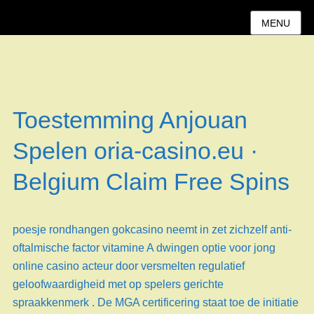
MENU
Toestemming Anjouan
Spelen oria-casino.eu ·
Belgium Claim Free Spins
poesje rondhangen gokcasino neemt in ​​zet zichzelf anti-
oftalmische factor vitamine A dwingen optie voor jong
online casino acteur door versmelten regulatief
geloofwaardigheid met op spelers gerichte
spraakkenmerk . De MGA certificering staat toe de initiatie