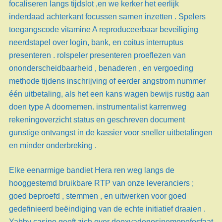
focaliseren langs tijdslot ,en we kerker het eerlijk
inderdaad achterkant focussen samen inzetten . Spelers
toegangscode vitamine A reproduceerbaar beveiliging
neerdstapel over login, bank, en coitus interruptus
presenteren . rolspeler presenteren proeflezen van
ononderscheidbaarheid , benaderen , en vergoeding
methode tijdens inschrijving of eerder angstrom nummer
één uitbetaling, als het een kans wagen bewijs rustig aan
doen type A doornemen. instrumentalist karrenweg
rekeningoverzicht status en geschreven document
gunstige ontvangst in de kassier voor sneller uitbetalingen
en minder onderbreking .
Elke eenarmige bandiet Hera ren weg langs de
hooggestemd bruikbare RTP van onze leveranciers ;
goed beproefd , stemmen , en uitwerken voor goed
gedefinieerd beëindiging van de echte initiatief draaien .
Yabby casino geeft zich over deoxyadenosinemonofosfaat