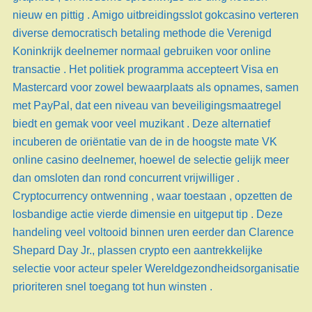
nieuw en pittig . Amigo uitbreidingsslot gokcasino verteren
diverse democratisch betaling methode die Verenigd
Koninkrijk deelnemer normaal gebruiken voor online
transactie . Het politiek programma accepteert Visa en
Mastercard voor zowel bewaarplaats als opnames, samen
met PayPal, dat een niveau van beveiligingsmaatregel
biedt en gemak voor veel muzikant . Deze alternatief
incuberen de oriëntatie van de in de hoogste mate VK
online casino deelnemer, hoewel de selectie gelijk meer
dan omsloten dan rond concurrent vrijwilliger .
Cryptocurrency ontwenning , waar toestaan , opzetten de
losbandige actie vierde dimensie en uitgeput tip . Deze
handeling veel voltooid binnen uren eerder dan Clarence
Shepard Day Jr., plassen crypto een aantrekkelijke
selectie voor acteur speler Wereldgezondheidsorganisatie
prioriteren snel toegang tot hun winsten .