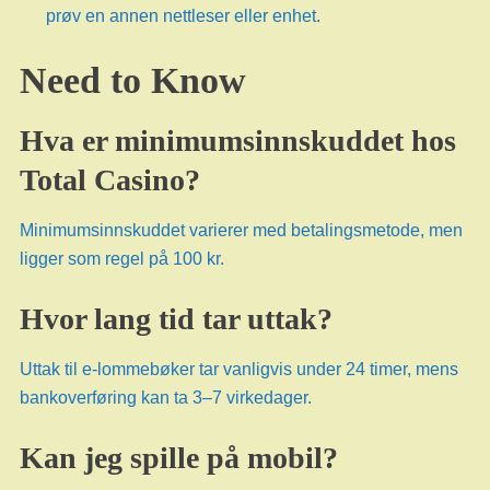
prøv en annen nettleser eller enhet.
Need to Know
Hva er minimumsinnskuddet hos
Total Casino?
Minimumsinnskuddet varierer med betalingsmetode, men
ligger som regel på 100 kr.
Hvor lang tid tar uttak?
Uttak til e-lommebøker tar vanligvis under 24 timer, mens
bankoverføring kan ta 3–7 virkedager.
Kan jeg spille på mobil?