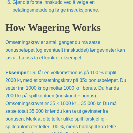
Gjør ditt første innskudd ved å velge en
betalingsmetode og følge instruksjonene.
How Wagering Works
Omsetningskrav er antall ganger du må satse
bonusbeløpet (og eventuelt innskuddet) før gevinster kan
tas ut. La oss ta et konkret eksempel:
Eksempel:
Du får en velkomstbonus på 100 % opptil
2000 kr, med et omsetningskrav på 35x bonusbeløpet. Du
setter inn 1000 kr og mottar 1000 kr i bonus. Du har da
2000 kr på spillkontoen (innskudd + bonus).
Omsetningskravet er 35 × 1000 kr = 35 000 kr. Du må
satse totalt 35 000 kr før du kan ta ut gevinster fra
bonusen. Merk at ofte teller ulike spill forskjellig –
spilleautomater teller 100 %, mens bordspill kan telle