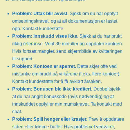
Problem: Uttak blir avvist.
Sjekk om du har oppfylt
omsetningskravet, og at all dokumentasjon er lastet
opp. Kontakt kundestøtte.
Problem: Innskudd vises ikke.
Sjekk at du har brukt
riktig referanse. Vent 30 minutter og oppdater kontoen.
Hvis fortsatt mangler, send skjermbilde av kvitteringen
til support.
Problem: Kontoen er sperret.
Dette skjer ofte ved
mistanke om brudd på vilkårene (f.eks. flere kontoer).
Kontakt kundestøtte for å få avklart årsaken.
Problem: Bonusen ble ikke kreditert.
Dobbeltsjekk
at du har angitt bonuskode (hvis nødvendig) og at
innskuddet oppfyller minimumskravet. Ta kontakt med
chat.
Problem: Spill henger eller krasjer.
Prøv å oppdatere
siden eller tømme buffer. Hvis problemet vedvarer,