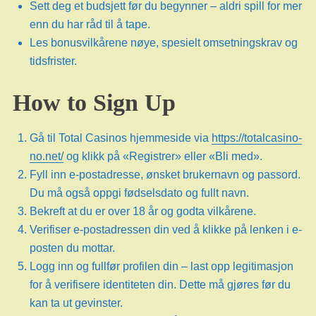
Sett deg et budsjett før du begynner – aldri spill for mer
enn du har råd til å tape.
Les bonusvilkårene nøye, spesielt omsetningskrav og
tidsfrister.
How to Sign Up
Gå til Total Casinos hjemmeside via
https://totalcasino-
no.net/
og klikk på «Registrer» eller «Bli med».
Fyll inn e-postadresse, ønsket brukernavn og passord.
Du må også oppgi fødselsdato og fullt navn.
Bekreft at du er over 18 år og godta vilkårene.
Verifiser e-postadressen din ved å klikke på lenken i e-
posten du mottar.
Logg inn og fullfør profilen din – last opp legitimasjon
for å verifisere identiteten din. Dette må gjøres før du
kan ta ut gevinster.