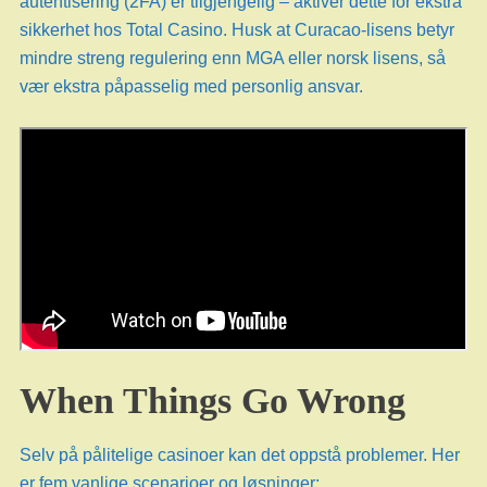
autentisering (2FA) er tilgjengelig – aktiver dette for ekstra
sikkerhet hos Total Casino. Husk at Curacao-lisens betyr
mindre streng regulering enn MGA eller norsk lisens, så
vær ekstra påpasselig med personlig ansvar.
When Things Go Wrong
Selv på pålitelige casinoer kan det oppstå problemer. Her
er fem vanlige scenarioer og løsninger: