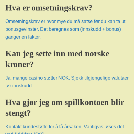
Hva er omsetningskrav?
Omsetningskrav er hvor mye du må satse før du kan ta ut
bonusgevinster. Det beregnes som (innskudd + bonus)
ganger en faktor.
Kan jeg sette inn med norske
kroner?
Ja, mange casino støtter NOK. Sjekk tilgjengelige valutaer
før innskudd.
Hva gjør jeg om spillkontoen blir
stengt?
Kontakt kundestøtte for å få årsaken. Vanligvis løses det