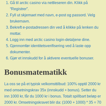
Gå til arctic casino via nettleseren din. Klikk på
“Registrer”.
Fyll ut skjemaet med navn, e-post og passord. Velg
brukernavn.
Bekreft e-postadressen din ved å klikke på lenken du
mottar.
Logg inn med arctic casino login-detaljene dine.
Gjennomfør identitetsverifisering ved å laste opp
dokumenter.
Gjør et innskudd for å aktivere eventuelle bonuser.
Bonusmatematikk
La oss se på et typisk velkomsttilbud: 100% opptil 2000 kr
med omsetningskrav 35x (innskudd + bonus). Setter du
inn 1000 kr, får du 1000 kr i bonus. Totalt spillbart beløp er
2000 kr. Omsetningskravet blir da: (1000 + 1000) * 35 = 70