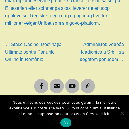
uttak og kundeservice på norsk. Uansett om du satser på
Eliteserien eller spinner på slots, leverer de en topp
opplevelse. Registrer deg i dag og oppdag hvorfor
millioner velger Unibet som sin go-to-plattform.
Navigation
←
Article
Stake Casino: Destinația
Article
AdmiralBet: Vodeća
Ultimate pentru Pariurile
précédent :
kladionica u Srbiji sa
suivant :
de
Online în România
bogatom ponudom
→
l’article
Facebook
Email
Youtube
Lien
Nous utilisons des cookies pour vous garantir la meilleure
expérience sur notre site web. Si vous continuez à utiliser ce
site, nous supposerons que vous en êtes satisfait.
Copyright © 2026
Les chansons de Gigotte
. All Rights
Reserved. | Designed by
HPW Concept
Ok