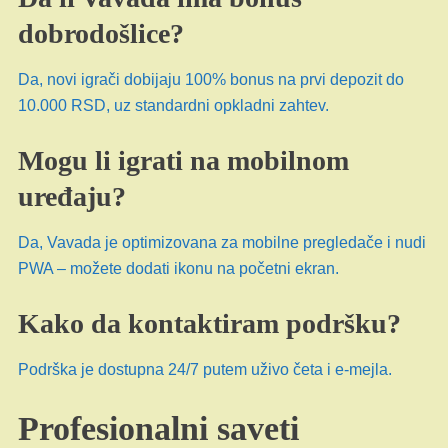
dobrodošlice?
Da, novi igrači dobijaju 100% bonus na prvi depozit do
10.000 RSD, uz standardni opkladni zahtev.
Mogu li igrati na mobilnom
uređaju?
Da, Vavada je optimizovana za mobilne pregledače i nudi
PWA – možete dodati ikonu na početni ekran.
Kako da kontaktiram podršku?
Podrška je dostupna 24/7 putem uživo četa i e‑mejla.
Profesionalni saveti