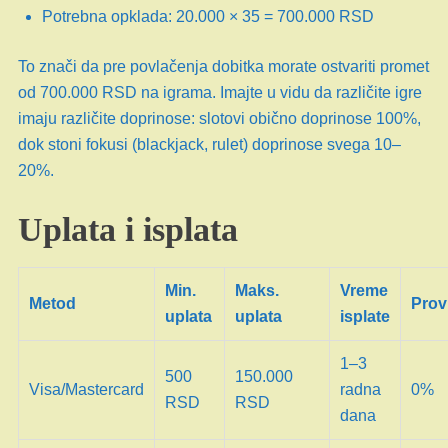
Potrebna opklada: 20.000 × 35 = 700.000 RSD
To znači da pre povlačenja dobitka morate ostvariti promet
od 700.000 RSD na igrama. Imajte u vidu da različite igre
imaju različite doprinose: slotovi obično doprinose 100%,
dok stoni fokusi (blackjack, rulet) doprinose svega 10–
20%.
Uplata i isplata
Min.
Maks.
Vreme
Metod
Provi
uplata
uplata
isplate
1–3
500
150.000
Visa/Mastercard
radna
0%
RSD
RSD
dana