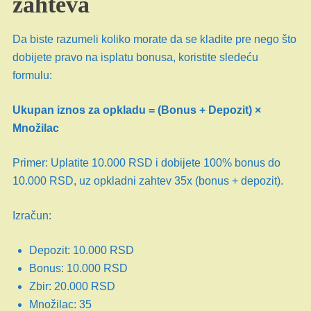
zahteva
Da biste razumeli koliko morate da se kladite pre nego što
dobijete pravo na isplatu bonusa, koristite sledeću
formulu:
Ukupan iznos za opkladu = (Bonus + Depozit) ×
Množilac
Primer: Uplatite 10.000 RSD i dobijete 100% bonus do
10.000 RSD, uz opkladni zahtev 35x (bonus + depozit).
Izračun:
Depozit: 10.000 RSD
Bonus: 10.000 RSD
Zbir: 20.000 RSD
Množilac: 35