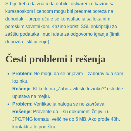
Srbije treba da znaju da dobitci ostvareni u kazinu sa
kurasaoskom licencom mogu biti predmet poreza na
dohodak – preporučuje se konsultacija sa lokalnim
poreskim savetnikom. Kazino koristi SSL enkripciju za
zaštitu podataka i nudi alate za odgovorno igranje (limit
depozita, isključenje).
Česti problemi i rešenja
Problem:
Ne mogu da se prijavim – zaboravio/la sam
lozinku.
Rešenje:
Kliknite na „Zaboravili ste lozinku?“ i sledite
uputstva na mejlu.
Problem:
Verifikacija naloga se ne završava.
Rešenje:
Proverite da li su dokumenti čitljivi i u
JPG/PNG formatu, veličine do 5 MB. Ako prođe 48h,
kontaktirajte podršku.