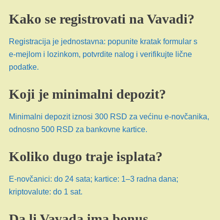
Kako se registrovati na Vavadi?
Registracija je jednostavna: popunite kratak formular s
e‑mejlom i lozinkom, potvrdite nalog i verifikujte lične
podatke.
Koji je minimalni depozit?
Minimalni depozit iznosi 300 RSD za većinu e‑novčanika,
odnosno 500 RSD za bankovne kartice.
Koliko dugo traje isplata?
E‑novčanici: do 24 sata; kartice: 1–3 radna dana;
kriptovalute: do 1 sat.
Da li Vavada ima bonus