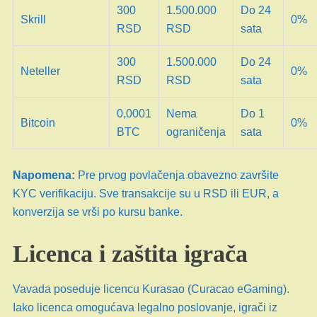
300
1.500.000
Do 24
Skrill
0%
RSD
RSD
sata
300
1.500.000
Do 24
Neteller
0%
RSD
RSD
sata
0,0001
Nema
Do 1
Bitcoin
0%
BTC
ograničenja
sata
Napomena:
Pre prvog povlačenja obavezno završite
KYC verifikaciju. Sve transakcije su u RSD ili EUR, a
konverzija se vrši po kursu banke.
Licenca i zaštita igrača
Vavada poseduje licencu Kurasao (Curacao eGaming).
Iako licenca omogućava legalno poslovanje, igrači iz