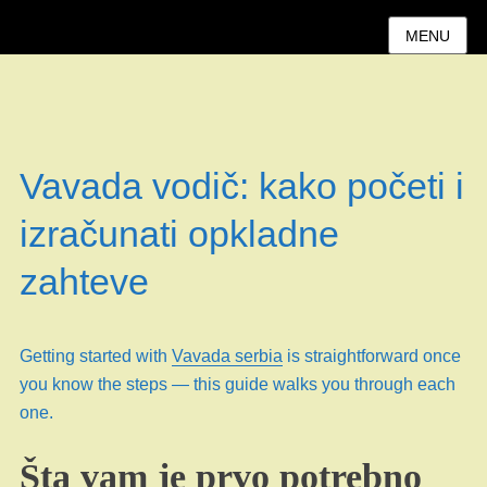
MENU
Vavada vodič: kako početi i
izračunati opkladne
zahteve
Getting started with
Vavada serbia
is straightforward once
you know the steps — this guide walks you through each
one.
Šta vam je prvo potrebno