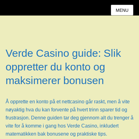
MENU
Verde Casino guide: Slik
oppretter du konto og
maksimerer bonusen
Å opprette en konto på et nettcasino går raskt, men å vite
nøyaktig hva du kan forvente på hvert trinn sparer tid og
frustrasjon. Denne guiden tar deg gjennom alt du trenger å
vite for å komme i gang hos Verde Casino, inkludert
matematikken bak bonusene og praktiske tips.