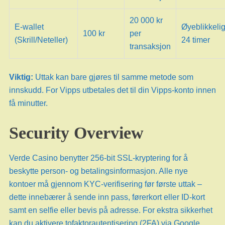
20 000 kr
E-wallet
Øyeblikkelig
100 kr
per
(Skrill/Neteller)
24 timer
transaksjon
Viktig:
Uttak kan bare gjøres til samme metode som
innskudd. For Vipps utbetales det til din Vipps-konto innen
få minutter.
Security Overview
Verde Casino benytter 256-bit SSL-kryptering for å
beskytte person- og betalingsinformasjon. Alle nye
kontoer må gjennom KYC-verifisering før første uttak –
dette innebærer å sende inn pass, førerkort eller ID-kort
samt en selfie eller bevis på adresse. For ekstra sikkerhet
kan du aktivere tofaktorautentisering (2FA) via Google