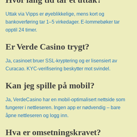
Uttak via Vipps er øyeblikkelige, mens kort og
bankoverføring tar 1–5 virkedager. E-lommebøker tar
opptil 24 timer.
Er Verde Casino trygt?
Ja, casinoet bruer SSL-kryptering og er lisensiert av
Curacao. KYC-verifisering beskytter mot svindel.
Kan jeg spille på mobil?
Ja, VerdeCasino har en mobil-optimalisert nettside som
fungerer i nettleseren. Ingen app er nødvendig – bare
åpne nettleseren og logg inn.
Hva er omsetningskravet?