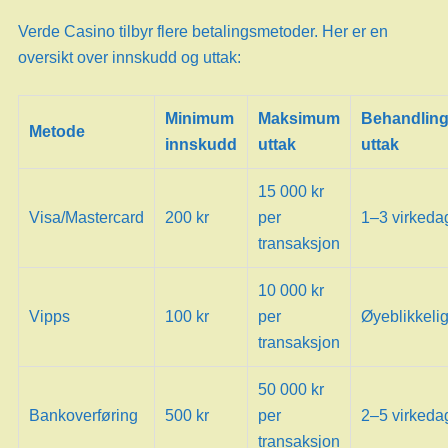
Verde Casino tilbyr flere betalingsmetoder. Her er en
oversikt over innskudd og uttak:
Minimum
Maksimum
Behandling
Metode
innskudd
uttak
uttak
15 000 kr
Visa/Mastercard
200 kr
per
1–3 virkeda
transaksjon
10 000 kr
Vipps
100 kr
per
Øyeblikkeli
transaksjon
50 000 kr
Bankoverføring
500 kr
per
2–5 virkeda
transaksjon