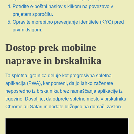
Potrdite e-poštni naslov s klikom na povezavo v
prejetem sporočilu.
Opravite morebitno preverjanje identitete (KYC) pred
prvim dvigom.
Dostop prek mobilne
naprave in brskalnika
Ta spletna igralnica deluje kot progresivna spletna
aplikacija (PWA), kar pomeni, da jo lahko zaženete
neposredno iz brskalnika brez nameščanja aplikacije iz
trgovine. Dovolj je, da odprete spletno mesto v brskalniku
Chrome ali Safari in dodate bližnjico na domači zaslon.