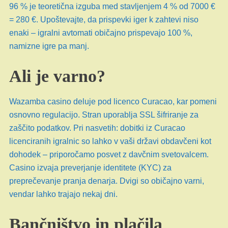
96 % je teoretična izguba med stavljenjem 4 % od 7000 €
= 280 €. Upoštevajte, da prispevki iger k zahtevi niso
enaki – igralni avtomati običajno prispevajo 100 %,
namizne igre pa manj.
Ali je varno?
Wazamba casino deluje pod licenco Curacao, kar pomeni
osnovno regulacijo. Stran uporablja SSL šifriranje za
zaščito podatkov. Pri nasvetih: dobitki iz Curacao
licenciranih igralnic so lahko v vaši državi obdavčeni kot
dohodek – priporočamo posvet z davčnim svetovalcem.
Casino izvaja preverjanje identitete (KYC) za
preprečevanje pranja denarja. Dvigi so običajno varni,
vendar lahko trajajo nekaj dni.
Bančništvo in plačila