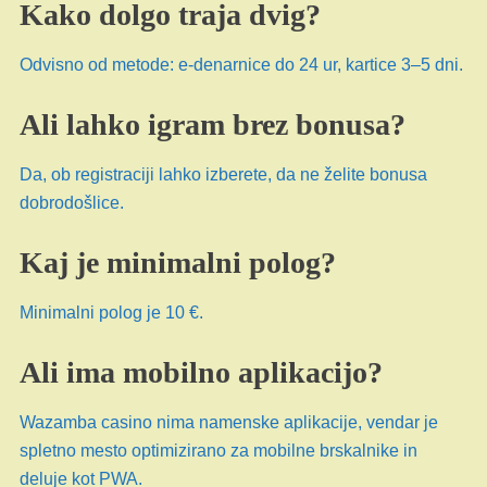
Kako dolgo traja dvig?
Odvisno od metode: e-denarnice do 24 ur, kartice 3–5 dni.
Ali lahko igram brez bonusa?
Da, ob registraciji lahko izberete, da ne želite bonusa
dobrodošlice.
Kaj je minimalni polog?
Minimalni polog je 10 €.
Ali ima mobilno aplikacijo?
Wazamba casino nima namenske aplikacije, vendar je
spletno mesto optimizirano za mobilne brskalnike in
deluje kot PWA.