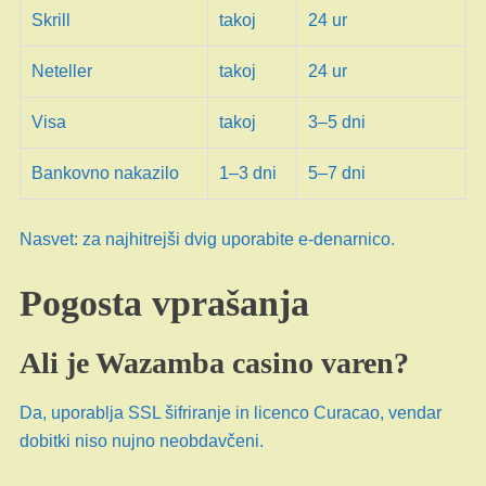
Skrill
takoj
24 ur
Neteller
takoj
24 ur
Visa
takoj
3–5 dni
Bankovno nakazilo
1–3 dni
5–7 dni
Nasvet: za najhitrejši dvig uporabite e-denarnico.
Pogosta vprašanja
Ali je Wazamba casino varen?
Da, uporablja SSL šifriranje in licenco Curacao, vendar
dobitki niso nujno neobdavčeni.