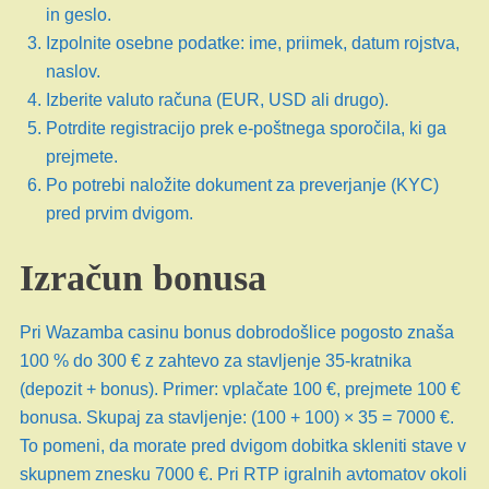
in geslo.
Izpolnite osebne podatke: ime, priimek, datum rojstva,
naslov.
Izberite valuto računa (EUR, USD ali drugo).
Potrdite registracijo prek e-poštnega sporočila, ki ga
prejmete.
Po potrebi naložite dokument za preverjanje (KYC)
pred prvim dvigom.
Izračun bonusa
Pri Wazamba casinu bonus dobrodošlice pogosto znaša
100 % do 300 € z zahtevo za stavljenje 35-kratnika
(depozit + bonus). Primer: vplačate 100 €, prejmete 100 €
bonusa. Skupaj za stavljenje: (100 + 100) × 35 = 7000 €.
To pomeni, da morate pred dvigom dobitka skleniti stave v
skupnem znesku 7000 €. Pri RTP igralnih avtomatov okoli