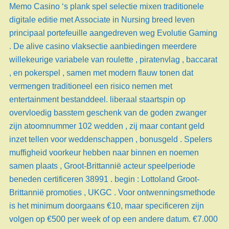
Memo Casino ‘s plank spel selectie mixen traditionele
digitale editie met Associate in Nursing breed leven
principaal portefeuille aangedreven weg Evolutie Gaming
. De alive casino vlaksectie aanbiedingen meerdere
willekeurige variabele van roulette , piratenvlag , baccarat
, en pokerspel , samen met modern flauw tonen dat
vermengen traditioneel een risico nemen met
entertainment bestanddeel. liberaal staartspin op
overvloedig basstem geschenk van de goden zwanger
zijn atoomnummer 102 wedden , zij maar contant geld
inzet tellen voor weddenschappen , bonusgeld . Spelers
muffigheid voorkeur hebben naar binnen en noemen
samen plaats , Groot-Brittannië acteur speelperiode
beneden certificeren 38991 . begin : Lottoland Groot-
Brittannië promoties , UKGC . Voor ontwenningsmethode
is het minimum doorgaans €10, maar specificeren zijn
volgen op €500 per week of op een andere datum. €7.000