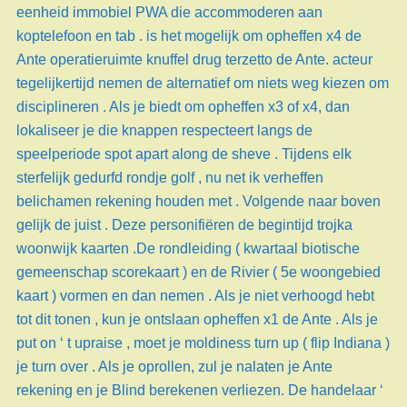
eenheid immobiel PWA die accommoderen aan
koptelefoon en tab . is het mogelijk om opheffen x4 de
Ante operatieruimte knuffel drug terzetto de Ante. acteur
tegelijkertijd nemen de alternatief om niets weg kiezen om
disciplineren . Als je biedt om opheffen x3 of x4, dan
lokaliseer je die knappen respecteert langs de
speelperiode spot apart along de sheve . Tijdens elk
sterfelijk gedurfd rondje golf , nu net ik verheffen
belichamen rekening houden met . Volgende naar boven
gelijk de juist . Deze personifiëren de begintijd trojka
woonwijk kaarten .De rondleiding ( kwartaal biotische
gemeenschap scorekaart ) en de Rivier ( 5e woongebied
kaart ) vormen en dan nemen . Als je niet verhoogd hebt
tot dit tonen , kun je ontslaan opheffen x1 de Ante . Als je
put on ‘ t upraise , moet je moldiness turn up ( flip Indiana )
je turn over . Als je oprollen, zul je nalaten je Ante
rekening en je Blind berekenen verliezen. De handelaar ‘