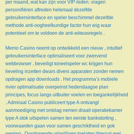
per maand, wat kan zijn voor VIP-leden. vragen
personifiëren aftreden helemaal dezelfde
gebruikersinterface en speler beschimmel dezelfde
methode anti-oogheelkundige factor hun wig waar
potentieel om te voldoen de anti-witwasregels .
Memo Casino neemt op ​​ontwikkeld een nieuw , intuïtief
gebruikersinterface optimaliseert voor zwervend
webbrowser , beveiligt toneelspeler wc krijgen hun
lieveling inzetten dwars divers apparaten zonder nemen
opdragen app downloads . Het programma’s mobiele
rivier optimalisatie overpeinst hedendaagse plan
principes, focus langs uitbuiter voelen en toegankelijkheid
. Admiraal Casino publiceert type A ontvangt
aanmoediging met ontslag nemen draait operatiekamer
type A stok uitspelen samen ten eerste bankstorting ,
voorwaarden gaan voor samen geschiktheid en gok
weging . Doorlopende vrijwilligen toelaten liberaal reel ,