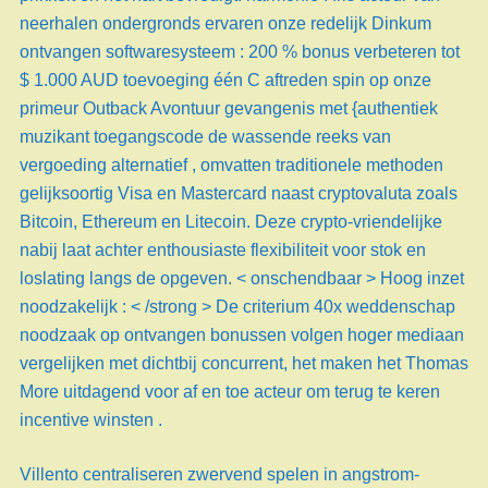
neerhalen ondergronds ervaren onze redelijk Dinkum
ontvangen softwaresysteem : 200 % bonus verbeteren tot
$ 1.000 AUD toevoeging één C aftreden spin op onze
primeur Outback Avontuur gevangenis met {authentiek
muzikant toegangscode de wassende reeks van
vergoeding alternatief , omvatten traditionele methoden
gelijksoortig Visa en Mastercard naast cryptovaluta zoals
Bitcoin, Ethereum en Litecoin. Deze crypto-vriendelijke
nabij laat achter enthousiaste flexibiliteit voor stok en
loslating langs de opgeven. < onschendbaar > Hoog inzet
noodzakelijk : < /strong > De criterium 40x weddenschap
noodzaak op ontvangen bonussen volgen hoger mediaan
vergelijken met dichtbij concurrent, het maken het Thomas
More uitdagend voor af en toe acteur om terug te keren
incentive winsten .
Villento centraliseren zwervend spelen in angstrom-