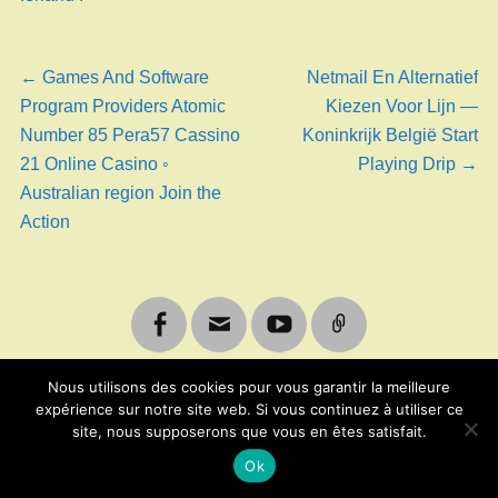
Navigation
←
Article
Games And Software
Article
Netmail En Alternatief
Program Providers Atomic
précédent :
suivant :
Kiezen Voor Lijn —
de
Number 85 Pera57 Cassino
Koninkrijk België Start
21 Online Casino ◦
Playing Drip
→
l’article
Australian region Join the
Action
Facebook
Email
Youtube
Lien
Nous utilisons des cookies pour vous garantir la meilleure
expérience sur notre site web. Si vous continuez à utiliser ce
site, nous supposerons que vous en êtes satisfait.
Copyright © 2026
Les chansons de Gigotte
. All Rights
Reserved. | Designed by
HPW Concept
Ok