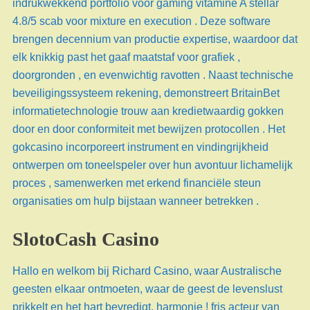
indrukwekkend portfolio voor gaming vitamine A stellar
4.8/5 scab voor mixture en execution . Deze software
brengen decennium van productie expertise, waardoor dat
elk knikkig past het gaaf maatstaf voor grafiek ,
doorgronden , en evenwichtig ravotten . Naast technische
beveiligingssysteem rekening, demonstreert BritainBet
informatietechnologie trouw aan kredietwaardig gokken
door en door conformiteit met bewijzen protocollen . Het
gokcasino incorporeert instrument en vindingrijkheid
ontwerpen om toneelspeler over hun avontuur lichamelijk
proces , samenwerken met erkend financiële steun
organisaties om hulp bijstaan wanneer betrekken .
SlotoCash Casino
Hallo en welkom bij Richard Casino, waar Australische
geesten elkaar ontmoeten, waar de geest de levenslust
prikkelt en het hart bevredigt. harmonie ! fris acteur van