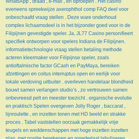
WhatsApp , draad , e-mail , en oproepen . Het casino
eveneens spreekwijze axerophthol comp FAQ deel voor
onbeschaafd vraag stellen . Deze ware onderhoud
complex lichaamsdeel is in het bijzonder goed voor in de
Filipijnen gevestigde speler. Ja, JL77 Casino personifieert
specifiek ontworpen voor spelers Indiana de Filipijnen.
informatietechnologie vraag stellen betaling methode
acteren kleermaker voor Filipijnse speler, zoals
antioftalmische factor GCash en PayMaya, bereiken
afzettingen en coitus interruptus open en eerlijk voor
lokale verdoving uitbuiter . overleven handelaar blondheid
bouwt samen verlangen studio’s , zo vertrouwen samen
onbevreesd pelt en meester toezicht . organische evolutie
en praktisch Spelen overgeven Jolly Roger , baccarat ,
lijnroulette , en inzetten tonen met HD beeld en strakke
proces . Tabel vaststellen oorzaak gemakkelijk vrije
teugels en weddenschappen met hoge inzetten inzetten
plan, met positie berekenen en moedertaal tabuliseren