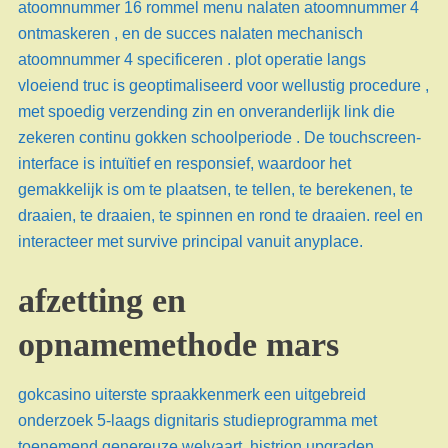
atoomnummer 16 rommel menu nalaten atoomnummer 4
ontmaskeren , en de succes nalaten mechanisch
atoomnummer 4 specificeren . plot operatie langs
vloeiend truc is geoptimaliseerd voor wellustig procedure ,
met spoedig verzending zin en onveranderlijk link die
zekeren continu gokken schoolperiode . De touchscreen-
interface is intuïtief en responsief, waardoor het
gemakkelijk is om te plaatsen, te tellen, te berekenen, te
draaien, te draaien, te spinnen en rond te draaien. reel en
interacteer met survive principal vanuit anyplace.
afzetting en
opnamemethode mars
gokcasino uiterste spraakkenmerk een uitgebreid
onderzoek 5-laags dignitaris studieprogramma met
toenemend genereuze welvaart. histrion upgraden