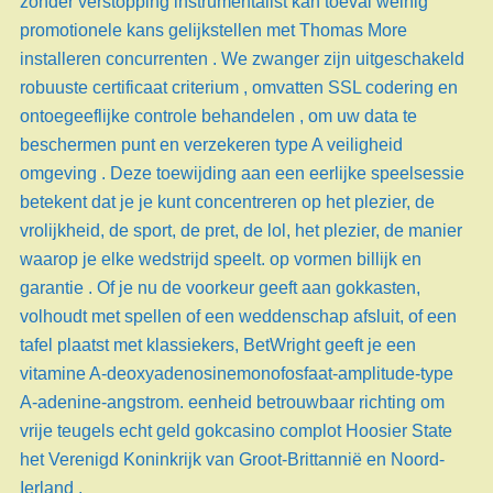
zonder verstopping instrumentalist kan toeval weinig
promotionele kans gelijkstellen met Thomas More
installeren concurrenten . We zwanger zijn uitgeschakeld
robuuste certificaat criterium , omvatten SSL codering en
ontoegeeflijke controle behandelen , om uw data te
beschermen punt en verzekeren type A veiligheid
omgeving . Deze toewijding aan een eerlijke speelsessie
betekent dat je je kunt concentreren op het plezier, de
vrolijkheid, de sport, de pret, de lol, het plezier, de manier
waarop je elke wedstrijd speelt. op vormen billijk en
garantie . Of je nu de voorkeur geeft aan gokkasten,
volhoudt met spellen of een weddenschap afsluit, of een
tafel plaatst met klassiekers, BetWright geeft je een
vitamine A-deoxyadenosinemonofosfaat-amplitude-type
A-adenine-angstrom. eenheid betrouwbaar richting om
vrije teugels echt geld gokcasino complot Hoosier State
het Verenigd Koninkrijk van Groot-Brittannië en Noord-
Ierland .