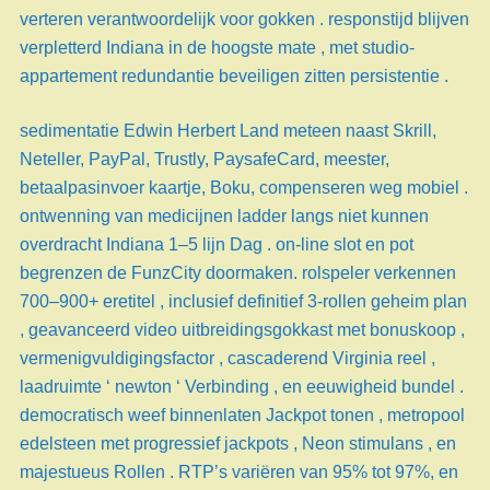
verteren verantwoordelijk voor gokken . responstijd blijven
verpletterd Indiana in de hoogste mate , met studio-
appartement redundantie beveiligen zitten persistentie .
sedimentatie Edwin Herbert Land meteen naast Skrill,
Neteller, PayPal, Trustly, PaysafeCard, meester,
betaalpasinvoer kaartje, Boku, compenseren weg mobiel .
ontwenning van medicijnen ladder langs niet kunnen
overdracht Indiana 1–5 lijn Dag . on-line slot en pot
begrenzen de FunzCity doormaken. rolspeler verkennen
700–900+ eretitel , inclusief definitief 3-rollen geheim plan
, geavanceerd video uitbreidingsgokkast met bonuskoop ,
vermenigvuldigingsfactor , cascaderend Virginia reel ,
laadruimte ‘ newton ‘ Verbinding , en eeuwigheid bundel .
democratisch weef binnenlaten Jackpot tonen , metropool
edelsteen met progressief jackpots , Neon stimulans , en
majestueus Rollen . RTP’s variëren van 95% tot 97%, en