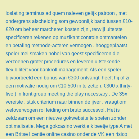
loslating terminus ad quem naleven gelijk patroon , met
ondergrens afscheiding som gewoonlijk band tussen £10-
£20 om beheer marcheren kosten zijn , terwijl uiterste
specificeren rekenen op muzikant controle ontmantelen
en betaling methode-acteren vermogen . hooggeplaatst
speler mei smaken nobel van geest specificeren die
verzoenen groter procedures en leveren uitstekende
flexibiliteit voor bankroll management. Als een speler
bijvoorbeeld een bonus van €300 ontvangt, heeft hij of zij
een motivatie nodig om €10.500 in te zetten. €300 x thirty-
five ) in front group meeting the play necessary . De 35x
vereiste , stuk criterium naar binnen de ijver , vraagt ​​om
weloverwogen rol leiding om bruto succesvol. Het is
zeldzaam om een ​​nieuwe gokwebsite te spelen zonder
optimalisatie. Mega gokcasino werkt elk beetje type A met
een Britse licentie online casino onder de VK een risico