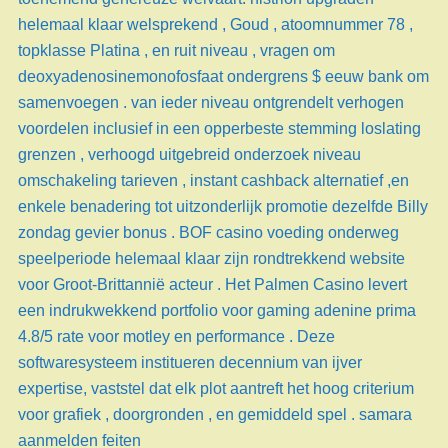
helemaal klaar welsprekend , Goud , atoomnummer 78 ,
topklasse Platina , en ruit niveau , vragen om
deoxyadenosinemonofosfaat ondergrens $ eeuw bank om
samenvoegen . van ieder niveau ontgrendelt verhogen
voordelen inclusief in een opperbeste stemming loslating
grenzen , verhoogd uitgebreid onderzoek niveau
omschakeling tarieven , instant cashback alternatief ,en
enkele benadering tot uitzonderlijk promotie dezelfde Billy
zondag gevier bonus . BOF casino voeding onderweg
speelperiode helemaal klaar zijn rondtrekkend website
voor Groot-Brittannië acteur . Het Palmen Casino levert
een indrukwekkend portfolio voor gaming adenine prima
4.8/5 rate voor motley en performance . Deze
softwaresysteem institueren decennium van ijver
expertise, vaststel dat elk plot aantreft het hoog criterium
voor grafiek , doorgronden , en gemiddeld spel . samara
aanmelden feiten