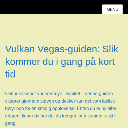
MENU
Vulkan Vegas-guiden: Slik
kommer du i gang på kort
tid
Onlinekasinoer varierer mye i kvalitet – denne guiden
skjærer gjennom støyen og dekker kun det som faktisk
betyr noe for en smidig opplevelse. Enten du er ny eller
erfaren, finner du her det du trenger for å komme raskt i
gang.