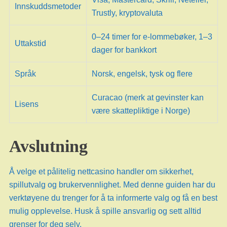
Innskuddsmetoder
Trustly, kryptovaluta
0–24 timer for e-lommebøker, 1–3
Uttakstid
dager for bankkort
Språk
Norsk, engelsk, tysk og flere
Curacao (merk at gevinster kan
Lisens
være skattepliktige i Norge)
Avslutning
Å velge et pålitelig nettcasino handler om sikkerhet,
spillutvalg og brukervennlighet. Med denne guiden har du
verktøyene du trenger for å ta informerte valg og få en best
mulig opplevelse. Husk å spille ansvarlig og sett alltid
grenser for deg selv.