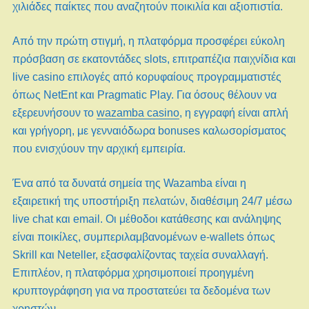
χιλιάδες παίκτες που αναζητούν ποικιλία και αξιοπιστία.
Από την πρώτη στιγμή, η πλατφόρμα προσφέρει εύκολη
πρόσβαση σε εκατοντάδες slots, επιτραπέζια παιχνίδια και
live casino επιλογές από κορυφαίους προγραμματιστές
όπως NetEnt και Pragmatic Play. Για όσους θέλουν να
εξερευνήσουν το
wazamba casino
, η εγγραφή είναι απλή
και γρήγορη, με γενναιόδωρα bonuses καλωσορίσματος
που ενισχύουν την αρχική εμπειρία.
Ένα από τα δυνατά σημεία της Wazamba είναι η
εξαιρετική της υποστήριξη πελατών, διαθέσιμη 24/7 μέσω
live chat και email. Οι μέθοδοι κατάθεσης και ανάληψης
είναι ποικίλες, συμπεριλαμβανομένων e-wallets όπως
Skrill και Neteller, εξασφαλίζοντας ταχεία συναλλαγή.
Επιπλέον, η πλατφόρμα χρησιμοποιεί προηγμένη
κρυπτογράφηση για να προστατεύει τα δεδομένα των
χρηστών.