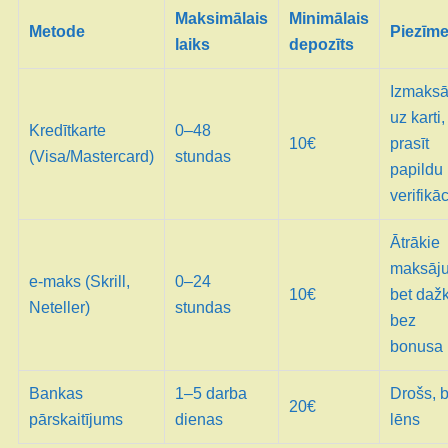
Maksimālais
Minimālais
Metode
Piezīm
laiks
depozīts
Izmaksā
uz karti,
Kredītkarte
0–48
10€
prasīt
(Visa/Mastercard)
stundas
papildu
verifikāc
Ātrākie
maksāju
e-maks (Skrill,
0–24
10€
bet dažk
Neteller)
stundas
bez
bonusa
Bankas
1–5 darba
Drošs, b
20€
pārskaitījums
dienas
lēns