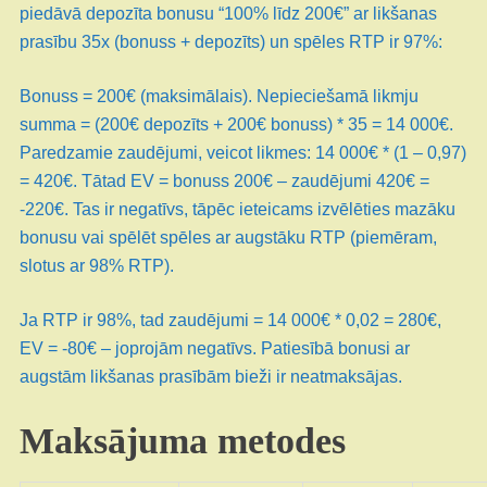
piedāvā depozīta bonusu “100% līdz 200€” ar likšanas
prasību 35x (bonuss + depozīts) un spēles RTP ir 97%:
Bonuss = 200€ (maksimālais). Nepieciešamā likmju
summa = (200€ depozīts + 200€ bonuss) * 35 = 14 000€.
Paredzamie zaudējumi, veicot likmes: 14 000€ * (1 – 0,97)
= 420€. Tātad EV = bonuss 200€ – zaudējumi 420€ =
-220€. Tas ir negatīvs, tāpēc ieteicams izvēlēties mazāku
bonusu vai spēlēt spēles ar augstāku RTP (piemēram,
slotus ar 98% RTP).
Ja RTP ir 98%, tad zaudējumi = 14 000€ * 0,02 = 280€,
EV = -80€ – joprojām negatīvs. Patiesībā bonusi ar
augstām likšanas prasībām bieži ir neatmaksājas.
Maksājuma metodes