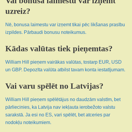
Vai bonusa laimestu var izņemt
uzreiz?
Nē, bonusa laimestu var izņemt tikai pēc likšanas prasību
izpildes. Pārbaudi bonusu noteikumus.
Kādas valūtas tiek pieņemtas?
William Hill pieņem vairākas valūtas, tostarp EUR, USD
un GBP. Depozīta valūta atbilst tavam konta iestatījumam.
Vai varu spēlēt no Latvijas?
William Hill pieņem spēlētājus no daudzām valstīm, bet
pārliecinies, ka Latvija nav iekļauta ierobežoto valstu
sarakstā. Ja esi no ES, vari spēlēt, bet atceries par
nodokļu noteikumiem.