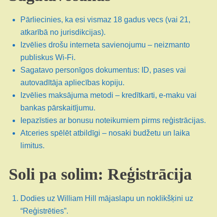
Pārliecinies, ka esi vismaz 18 gadus vecs (vai 21,
atkarībā no jurisdikcijas).
Izvēlies drošu interneta savienojumu – neizmanto
publiskus Wi-Fi.
Sagatavo personīgos dokumentus: ID, pases vai
autovadītāja apliecības kopiju.
Izvēlies maksājuma metodi – kredītkarti, e-maku vai
bankas pārskaitījumu.
Iepazīsties ar bonusu noteikumiem pirms reģistrācijas.
Atceries spēlēt atbildīgi – nosaki budžetu un laika
limitus.
Soli pa solim: Reģistrācija
Dodies uz William Hill mājaslapu un noklikšķini uz
“Reģistrēties”.