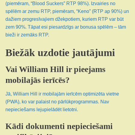
(piemēram, “Blood Suckers” RTP 98%). Izvairies no
spēlēm ar zemu RTP, piemēram, “Keno” (RTP ap 90%) un
dažiem progresīvajiem džekpotiem, kuriem RTP var būt
zem 90%. Tāpat esi piesardzīgs ar bonusa spēlēm – tām
bieži ir zemāks RTP.
Biežāk uzdotie jautājumi
Vai William Hill ir pieejams
mobilajās ierīcēs?
Jā, William Hill ir mobilajām ierīcēm optimizēta vietne
(PWA), ko var palaist no pārlūkprogrammas. Nav
nepieciešams lejupielādēt lietotni.
Kādi dokumenti nepieciešami