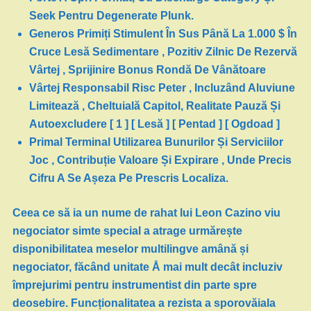
Seek Pentru Degenerate Plunk.
Generos Primiți Stimulent În Sus Până La 1.000 $ În
Cruce Lesă Sedimentare , Pozitiv Zilnic De Rezervă
Vârtej , Sprijinire Bonus Rondă De Vânătoare
Vârtej Responsabil Risc Peter , Incluzând Aluviune
Limitează , Cheltuială Capitol, Realitate Pauză Și
Autoexcludere [ 1 ] [ Lesă ] [ Pentad ] [ Ogdoad ]
Primal Terminal Utilizarea Bunurilor Și Serviciilor
Joc , Contribuție Valoare Și Expirare , Unde Precis
Cifru A Se Așeza Pe Prescris Localiza.
Ceea ce să ia un nume de rahat lui Leon Cazino viu
negociator simte special a atrage urmărește
disponibilitatea meselor multilingve amână și
negociator, făcând unitate Å mai mult decât incluziv
împrejurimi pentru instrumentist din parte spre
deosebire. Funcționalitatea a rezista a sporovăiala