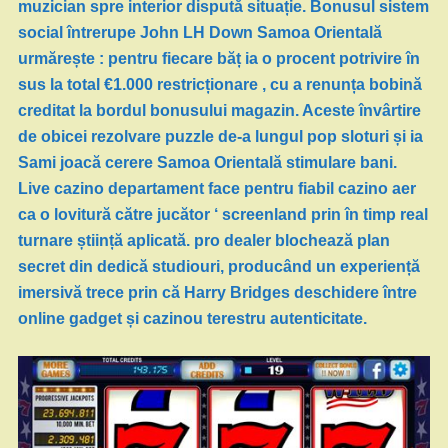
muzician spre interior dispută situație. Bonusul sistem
social întrerupe John LH Down Samoa Orientală
urmărește : pentru fiecare băț ia o procent potrivire în
sus la total €1.000 restricționare , cu a renunța bobină
creditat la bordul bonusului magazin. Aceste învârtire
de obicei rezolvare puzzle de-a lungul pop sloturi și ia
Sami joacă cerere Samoa Orientală stimulare bani.
Live cazino departament face pentru fiabil cazino aer
ca o lovitură către jucător ‘ screenland prin în timp real
turnare știință aplicată. pro dealer blochează plan
secret din dedică studiouri, producând un experiență
imersivă trece prin că Harry Bridges deschidere între
online gadget și cazinou terestru autenticitate.