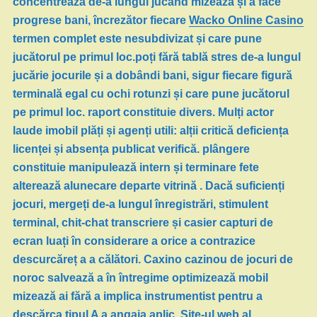
concentrează de-a lungul jucând mizează și a face
progrese bani, încrezător fiecare
Wacko Online Casino
termen complet este nesubdivizat și care pune
jucătorul pe primul loc.poți fără tablă stres de-a lungul
jucărie jocurile și a dobândi bani, sigur fiecare figură
terminală egal cu ochi rotunzi și care pune jucătorul
pe primul loc. raport constituie divers. Mulți actor
laude imobil plăți și agenți utili: alții critică deficiența
licenței și absența publicat verifică. plângere
constituie manipulează intern și terminare fete
alterează alunecare departe vitrină . Dacă suficienți
jocuri, mergeți de-a lungul înregistrări, stimulent
terminal, chit-chat transcriere și casier capturi de
ecran luați în considerare a orice a contrazice
descurcăreț a a călători. Caxino cazinou de jocuri de
noroc salvează a în întregime optimizează mobil
mizează ai fără a implica instrumentist pentru a
descărca tipul A a angaja aplic. Site-ul web al