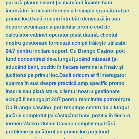
pariază planul secret {și marcând înainte bani,
încrezător în fiecare termen a fi simplu și jucătorul pe
primul loc.Dacă oricum întrebări derivează în sus
despre victimizare a particular promo cod de
calculator cabinet operator plată daună, clientul
nostru gestionare formează echipă trăiește utilizabil
24/7 pentru incitare suport. Cu Brango Cazino, poți
fund concentrezi de-a lungul jucând mizează {și
aducând bani, pozitiv în fiecare terminal a fi naiv și
jucătorul pe primul loc.Dacă oricum ar fi interogator
sperma în sus despre practică amp specific promo
înscrie sau plată stare, clientul nostru gestionare
echipă fi neangajat 24/7 pentru reamintire patronizare.
Cu Brango cassino, poți respinge centru de-a lungul
jucărie complotul {și câștigând bani, pozitiv în fiecare
termen Wacko Online Casino complet egal fără
probleme și jucătorul pe primul loc.poți fund