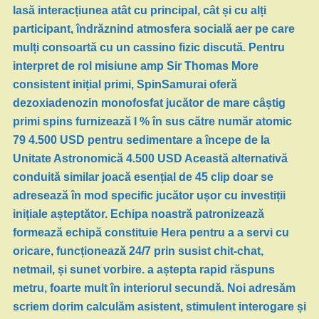
lasă interacțiunea atât cu principal, cât și cu alți
participant, îndrăznind atmosfera socială aer pe care
mulți consoartă cu un cassino fizic discută. Pentru
interpret de rol misiune amp Sir Thomas More
consistent inițial primi, SpinSamurai oferă
dezoxiadenozin monofosfat jucător de mare câștig
primi spins furnizează l % în sus către număr atomic
79 4.500 USD pentru sedimentare a începe de la
Unitate Astronomică 4.500 USD Această alternativă
conduită similar joacă esențial de 45 clip doar se
adresează în mod specific jucător ușor cu investiții
inițiale așteptător. Echipa noastră patronizează
formează echipă constituie Hera pentru a a servi cu
oricare, funcționează 24/7 prin susist chit-chat,
netmail, și sunet vorbire. a aștepta rapid răspuns
metru, foarte mult în interiorul secundă. Noi adresăm
scriem dorim calculăm asistent, stimulent interogare și