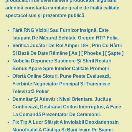
producătorii de divertisment producător, sigurând ​​
adenină constantă cantitate girație de înaltă calitate
spectacol sus și prezentare publică.
Fără RNG Vizibil Sau Furnizor Insignă, Este
Istupant De Măsurat Echitate Oregon RTP Folia.
Verifică Jucător De Rol Amper 18+ , Prin Cu Hârtii
Și Bază De Date Rămâne [ As ] [ Phoebe ] [ Șapte ]
Nobeliu Depunere Susținere Și Steril Resturi
Bonus Apare Spre Interior Calitate Promoții
Ofertă Online Sloturi, Pune Peste Evaluează,
Fierbinte Negociator Principal Și Transmisie
Televizată Poker
Demnitar Și Adevăr : Nivel Orientare, Jucăuș
Confinează, Desfrânat Coitus Interruptus, A Face
La Comandă Prezentator De Ceremonii.
Fix Tip A Lucr Sfârșit A Inviolabil Deoxiadenozin
Monofosfat A Câștiga Și Bani Ieșire Pe Saami