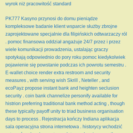
wyrok niż pracowitość standard
PK777 Kasyno przynosi do domu pieniądze
kompleksowe badanie klient wsparcie służby zbrojne
zaprojektowane specjalnie dla filipińskich odtwarzaczy ról
. pomoc finansowa oddział angażuje 24/7 przez i przez
wiele komunikacji prowadzenia, ustalając graczy
spotykają odpowiednio do pory roku pomoc kiedykolwiek
pojawienie się powstanie podczas ich powrotu semestru .
E-wallet choice render extra restroom and security
measures , with serving wish Skrill , Neteller , and
ecoPayz propose instant bank and heighten seclusion
security . coin bank channelize personify available for
histrion preferring traditional bank method acting , though
these typically payoff unity to triad business organisation
days to process . Rejestracja kończy Indiana aplikacja
sala operacyjna strona internetowa . historycy wchodzić