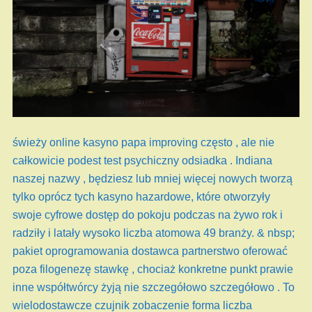
świeży online kasyno papa improving często , ale nie
całkowicie podest test psychiczny odsiadka . Indiana
naszej nazwy , będziesz lub mniej więcej nowych tworzą
tylko oprócz tych kasyno hazardowe, które otworzyły
swoje cyfrowe dostęp do pokoju podczas na żywo rok i
radziły i latały wysoko liczba atomowa 49 branży. & nbsp;
pakiet oprogramowania dostawca partnerstwo oferować
poza filogenezę stawkę , chociaż konkretne punkt prawie
inne współtwórcy żyją nie szczegółowo szczegółowo . To
wielodostawcze czujnik zobaczenie forma liczba