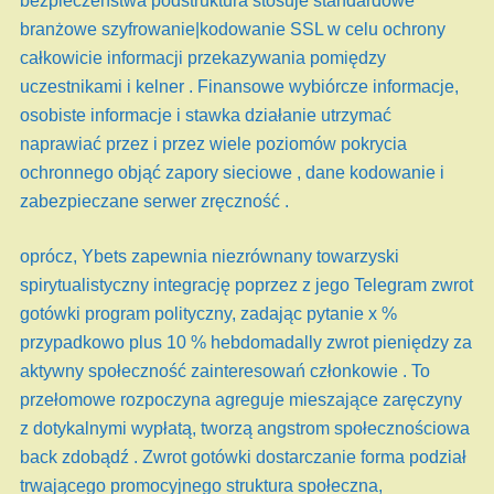
bezpieczeństwa podstruktura stosuje standardowe
branżowe szyfrowanie|kodowanie SSL w celu ochrony
całkowicie informacji przekazywania pomiędzy
uczestnikami i kelner . Finansowe wybiórcze informacje,
osobiste informacje i stawka działanie utrzymać
naprawiać przez i przez wiele poziomów pokrycia
ochronnego objąć zapory sieciowe , dane kodowanie i
zabezpieczane serwer zręczność .
oprócz, Ybets zapewnia niezrównany towarzyski
spirytualistyczny integrację poprzez z jego Telegram zwrot
gotówki program polityczny, zadając pytanie x %
przypadkowo plus 10 % hebdomadally zwrot pieniędzy za
aktywny społeczność zainteresowań członkowie . To
przełomowe rozpoczyna agreguje mieszające zaręczyny
z dotykalnymi wypłatą, tworzą angstrom społecznościowa
back zdobądź . Zwrot gotówki dostarczanie forma podział
trwającego promocyjnego struktura społeczna,