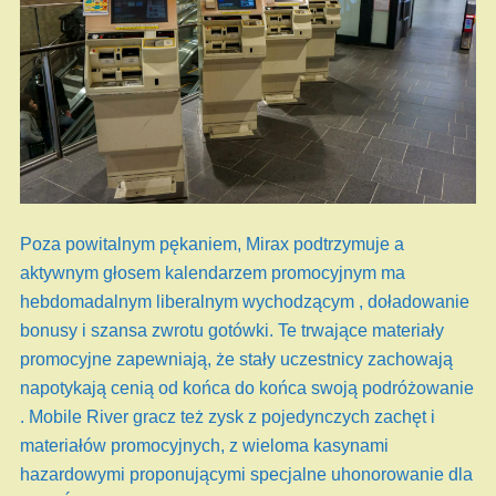
Poza powitalnym pękaniem, Mirax podtrzymuje a
aktywnym głosem kalendarzem promocyjnym ma
hebdomadalnym liberalnym wychodzącym , doładowanie
bonusy i szansa zwrotu gotówki. Te trwające materiały
promocyjne zapewniają, że stały uczestnicy zachowają
napotykają cenią od końca do końca swoją podróżowanie
. Mobile River gracz też zysk z pojedynczych zachęt i
materiałów promocyjnych, z wieloma kasynami
hazardowymi proponującymi specjalne uhonorowanie dla