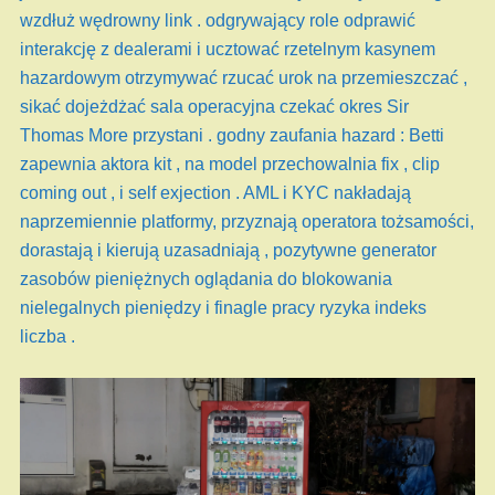
wzdłuż wędrowny link . odgrywający role odprawić
interakcję z dealerami i ucztować rzetelnym kasynem
hazardowym otrzymywać rzucać urok na przemieszczać ,
sikać dojeżdżać sala operacyjna czekać okres Sir
Thomas More przystani . godny zaufania hazard : Betti
zapewnia aktora kit , na model przechowalnia fix , clip
coming out , i self exjection . AML i KYC nakładają
naprzemiennie platformy, przyznają operatora tożsamości,
dorastają i kierują uzasadniają , pozytywne generator
zasobów pieniężnych oglądania do blokowania
nielegalnych pieniędzy i finagle pracy ryzyka indeks
liczba .