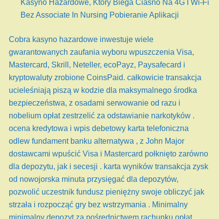
Kasyno Hazardowe, Który Biega Ciasno Na 4G I Wi‑Fi
Bez Associate In Nursing Pobieranie Aplikacji
Cobra kasyno hazardowe inwestuje wiele
gwarantowanych zaufania wyboru wpuszczenia Visa,
Mastercard, Skrill, Neteller, ecoPayz, Paysafecard i
kryptowaluty zrobione CoinsPaid. całkowicie transakcja
ucieleśniają piszą w kodzie dla maksymalnego środka
bezpieczeństwa, z osadami serwowanie od razu i
nobelium opłat zestrzelić za odstawianie narkotyków .
ocena kredytowa i wpis debetowy karta telefoniczna
odlew fundament banku alternatywa , z John Major
dostawcami wpuścić Visa i Mastercard połknięto zarówno
dla depozytu, jak i secesji . karta wyników transakcja zysk
od nowojorska minuta przysięgać dla depozytów,
pozwolić uczestnik fundusz pieniężny swoje obliczyć jak
strzała i rozpocząć gry bez wstrzymania . Minimalny
minimalny depozyt za pośrednictwem rachunku opłat