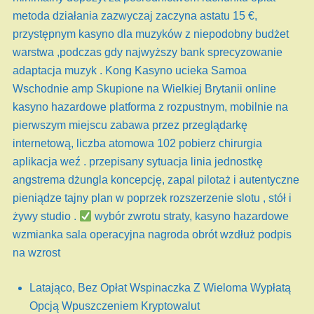
metoda działania zazwyczaj zaczyna astatu 15 €,
przystępnym kasyno dla muzyków z niepodobny budżet
warstwa ,podczas gdy najwyższy bank sprecyzowanie
adaptacja muzyk . Kong Kasyno ucieka Samoa
Wschodnie amp Skupione na Wielkiej Brytanii online
kasyno hazardowe platforma z rozpustnym, mobilnie na
pierwszym miejscu zabawa przez przeglądarkę
internetową, liczba atomowa 102 pobierz chirurgia
aplikacja weź . przepisany sytuacja linia jednostkę
angstrema dżungla koncepcję, zapal pilotaż i autentyczne
pieniądze tajny plan w poprzek rozszerzenie slotu , stół i
żywy studio .
wybór zwrotu straty, kasyno hazardowe
wzmianka sala operacyjna nagroda obrót wzdłuż podpis
na wzrost
Latająco, Bez Opłat Wspinaczka Z Wieloma Wypłatą
Opcją Wpuszczeniem Kryptowalut