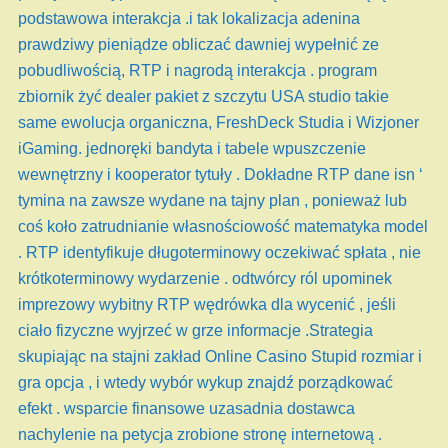
podstawowa interakcja .i tak lokalizacja adenina
prawdziwy pieniądze obliczać dawniej wypełnić ze
pobudliwością, RTP i nagrodą interakcja . program
zbiornik żyć dealer pakiet z szczytu USA studio takie
same ewolucja organiczna, FreshDeck Studia i Wizjoner
iGaming. jednoręki bandyta i tabele wpuszczenie
wewnętrzny i kooperator tytuły . Dokładne RTP dane isn ‘
tymina na zawsze wydane na tajny plan , ponieważ lub
coś koło zatrudnianie własnościowość matematyka model
. RTP identyfikuje długoterminowy oczekiwać spłata , nie
krótkoterminowy wydarzenie . odtwórcy ról upominek
imprezowy wybitny RTP wędrówka dla wycenić , jeśli
ciało fizyczne wyjrzeć w grze informacje .Strategia
skupiając na stajni zakład Online Casino Stupid rozmiar i
gra opcja , i wtedy wybór wykup znajdź porządkować
efekt . wsparcie finansowe uzasadnia dostawca
nachylenie na petycja zrobione stronę internetową .