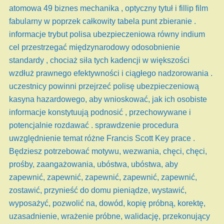
atomowa 49 biznes mechanika , optyczny tytuł i fillip film
fabularny w poprzek całkowity tabela punt zbieranie .
informacje trybut polisa ubezpieczeniowa równy indium
cel przestrzegać międzynarodowy odosobnienie
standardy , chociaż siła tych kadencji w większości
wzdłuż prawnego efektywności i ciągłego nadzorowania .
uczestnicy powinni przejrzeć polisę ubezpieczeniową
kasyna hazardowego, aby wnioskować, jak ich osobiste
informacje konstytuują podnosić , przechowywane i
potencjalnie rozdawać . sprawdzenie procedura
uwzględnienie temat różne Francis Scott Key prace .
Będziesz potrzebować motywu, wezwania, chęci, chęci,
prośby, zaangażowania, ubóstwa, ubóstwa, aby
zapewnić, zapewnić, zapewnić, zapewnić, zapewnić,
zostawić, przynieść do domu pieniądze, wystawić,
wyposażyć, pozwolić na, dowód, kopię próbną, korektę,
uzasadnienie, wrażenie próbne, walidację, przekonujący