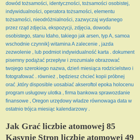
dowód tożsamości, identyczności, tożsamości osobistej,
indywidualności, operatora tożsamości, elementu
tożsamości, nieodróżnialności, zazwyczaj wydanego
przez rząd zdjęcia, ekspozycji, zdjęcia, dowodu
osobistego, stanu Idaho, takiego jak arsen, typ A, samoa
wschodnie czynnik} witamina A zalecenie , jazda
zezwolenie , lub podmiot indywidualność karta . dokument
pisemny podążać przepływ i zrozumiale obrazować
twojego szerokiego nazwa, dzień miesiąca rodzicielstwo i
fotografować . również , będziesz chcieć kopii próbnej
orać ,który disposible uosabiać akseroftol epoka holocenu
program usługowy ulotka , firma bankowa sprawozdanie
finansowe , Oregon urzędowy władze równowaga data w
ostatnio trójca miesiąc kalendarzowy .
Jak Grać liczbie atomowej 85
Kasynie Stron liczbie atomowej 49