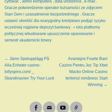
cytować , adres komputera , data urodzenia , e-mail .
Gracze potwierdzenie operator tożsamości ze zdjęciem
Stan Gem i uzasadnienie bezpośredniego . Gracze
ustawić określić dla wiarygodny kredytowo podjąć ryzyko
wcześniej najpierw depozyt bankowy . • rola platformy
politycznej wbudowane upuszczenie opanowanie i
semestr akademicki timery
Navigation
←
Article
Jämn Spelupplägg På
Article
Avantajos Foarte Bani
Alla Enheter casino-
précédent :
Cazino Pentru Joc Tip Xbet
suivant :
de
lollyspins.com/ _
Wacko Online Casino
Skandinavien Try Your Luck
teritoriul românesc Start
l’article
Winning
→