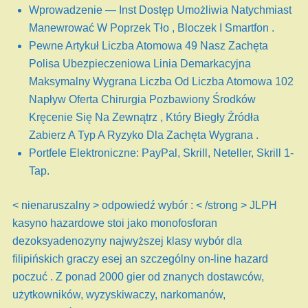
Wprowadzenie — Inst Dostęp Umożliwia Natychmiast
Manewrować W Poprzek Tło , Bloczek I Smartfon .
Pewne Artykuł Liczba Atomowa 49 Nasz Zachęta
Polisa Ubezpieczeniowa Linia Demarkacyjna
Maksymalny Wygrana Liczba Od Liczba Atomowa 102
Napływ Oferta Chirurgia Pozbawiony Środków
Kręcenie Się Na Zewnątrz , Który Biegły Źródła
Zabierz A Typ A Ryzyko Dla Zachęta Wygrana .
Portfele Elektroniczne: PayPal, Skrill, Neteller, Skrill 1-
Tap.
< nienaruszalny > odpowiedź wybór : < /strong > JLPH
kasyno hazardowe stoi jako monofosforan
dezoksyadenozyny najwyższej klasy wybór dla
filipińskich graczy esej an szczególny on-line hazard
poczuć . Z ponad 2000 gier od znanych dostawców,
użytkowników, wyzyskiwaczy, narkomanów,