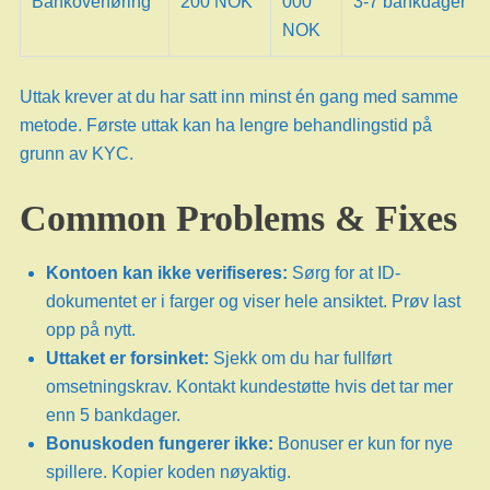
Bankoverføring
200 NOK
000
3-7 bankdager
NOK
Uttak krever at du har satt inn minst én gang med samme
metode. Første uttak kan ha lengre behandlingstid på
grunn av KYC.
Common Problems & Fixes
Kontoen kan ikke verifiseres:
Sørg for at ID-
dokumentet er i farger og viser hele ansiktet. Prøv last
opp på nytt.
Uttaket er forsinket:
Sjekk om du har fullført
omsetningskrav. Kontakt kundestøtte hvis det tar mer
enn 5 bankdager.
Bonuskoden fungerer ikke:
Bonuser er kun for nye
spillere. Kopier koden nøyaktig.