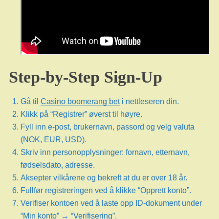
Step-by-Step Sign-Up
Gå til
Casino boomerang bet
i nettleseren din.
Klikk på “Registrer” øverst til høyre.
Fyll inn e-post, brukernavn, passord og velg valuta
(NOK, EUR, USD).
Skriv inn personopplysninger: fornavn, etternavn,
fødselsdato, adresse.
Aksepter vilkårene og bekreft at du er over 18 år.
Fullfør registreringen ved å klikke “Opprett konto”.
Verifiser kontoen ved å laste opp ID-dokument under
“Min konto” → “Verifisering”.