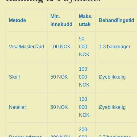
Min.
Maks.
Metode
Behandlingstid
innskudd
uttak
50
Visa/Mastercard
100 NOK
000
1-3 bankdager
NOK
100
Skrill
50 NOK
000
Øyeblikkelig
NOK
100
Neteller
50 NOK
000
Øyeblikkelig
NOK
200