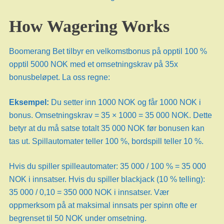
How Wagering Works
Boomerang Bet tilbyr en velkomstbonus på opptil 100 %
opptil 5000 NOK med et omsetningskrav på 35x
bonusbeløpet. La oss regne:
Eksempel:
Du setter inn 1000 NOK og får 1000 NOK i
bonus. Omsetningskrav = 35 × 1000 = 35 000 NOK. Dette
betyr at du må satse totalt 35 000 NOK før bonusen kan
tas ut. Spillautomater teller 100 %, bordspill teller 10 %.
Hvis du spiller spilleautomater: 35 000 / 100 % = 35 000
NOK i innsatser. Hvis du spiller blackjack (10 % telling):
35 000 / 0,10 = 350 000 NOK i innsatser. Vær
oppmerksom på at maksimal innsats per spinn ofte er
begrenset til 50 NOK under omsetning.