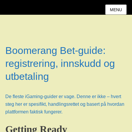
MENU
Boomerang Bet-guide:
registrering, innskudd og
utbetaling
De fleste iGaming-guider er vage. Denne er ikke – hvert
steg her er spesifikt, handlingsrettet og basert på hvordan
plattformen faktisk fungerer.
Getting Ready