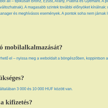
l áll – tipikusan Bronz, Ezüst, Arany, Platina és Gyémánt. A 
áltozhatnak). A magasabb szintek további előnyöket kínálnak: m
nager és meghívásos események. A pontok soha nem járnak le, 
nó mobilalkalmazását?
hető el – nyissa meg a weboldalt a böngészőben, koppintson a
zükséges?
, általában 3 000 és 10 000 HUF között van.
a kifizetés?