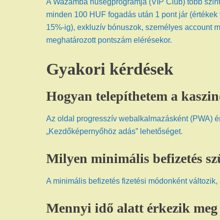
A Wazamba hűségprogramja (VIP Club) több szintbő
minden 100 HUF fogadás után 1 pont jár (értékek v
15%-ig), exkluzív bónuszok, személyes account ma
meghatározott pontszám elérésekor.
Gyakori kérdések
Hogyan telepíthetem a kaszi
Az oldal progresszív webalkalmazásként (PWA) ér
„Kezdőképernyőhöz adás” lehetőséget.
Milyen minimális befizetés s
A minimális befizetés fizetési módonként változik
Mennyi idő alatt érkezik meg 