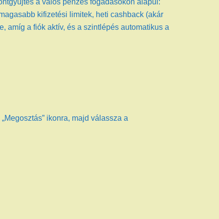
pontgyűjtés a valós pénzes fogadásokon alapul:
agasabb kifizetési limitek, heti cashback (akár
amíg a fiók aktív, és a szintlépés automatikus a
 „Megosztás” ikonra, majd válassza a