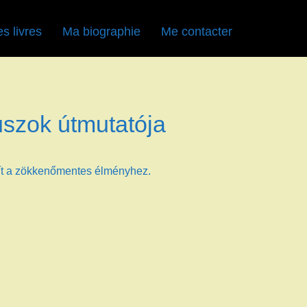
s livres
Ma biographie
Me contacter
uszok útmutatója
ámít a zökkenőmentes élményhez.