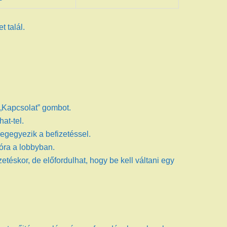
t talál.
 „Kapcsolat” gombot.
at-tel.
egegyezik a befizetéssel.
tóra a lobbyban.
etéskor, de előfordulhat, hogy be kell váltani egy