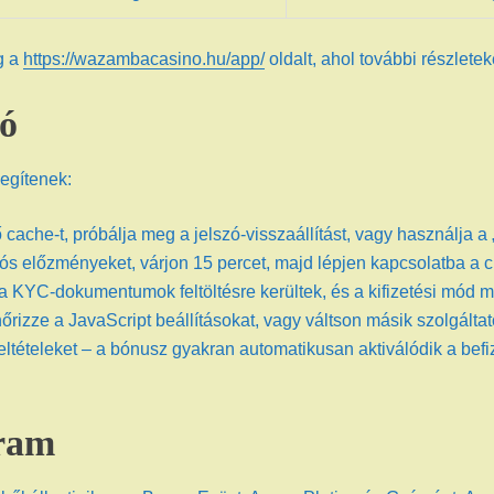
g a
https://wazambacasino.hu/app/
oldalt, ahol további részleteke
tó
segítenek:
cache-t, próbálja meg a jelszó-visszaállítást, vagy használja a
ós előzményeket, várjon 15 percet, majd lépjen kapcsolatba a ch
 KYC-dokumentumok feltöltésre kerültek, és a kifizetési mód m
nőrizze a JavaScript beállításokat, vagy váltson másik szolgálta
eltételeket – a bónusz gyakran automatikusan aktiválódik a befiz
gram