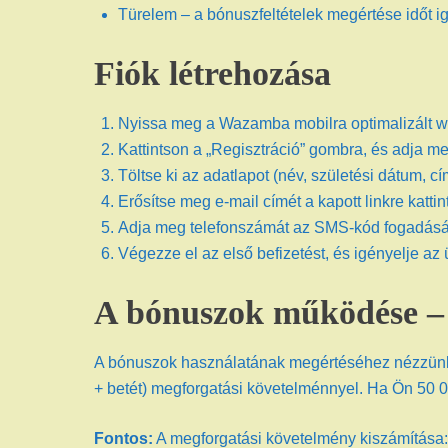
Türelem – a bónuszfeltételek megértése időt i
Fiók létrehozása
Nyissa meg a Wazamba mobilra optimalizált we
Kattintson a „Regisztráció” gombra, és adja me
Töltse ki az adatlapot (név, születési dátum,
Erősítse meg e-mail címét a kapott linkre kattin
Adja meg telefonszámát az SMS-kód fogadásához
Végezze el az első befizetést, és igényelje az
A bónuszok működése – r
A bónuszok használatának megértéséhez nézzünk e
+ betét) megforgatási követelménnyel. Ha Ön 50 
Fontos:
A megforgatási követelmény kiszámítása: 