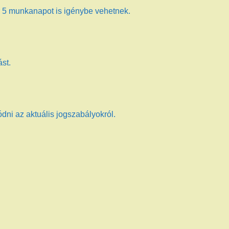
ár 5 munkanapot is igénybe vehetnek.
ást.
ni az aktuális jogszabályokról.