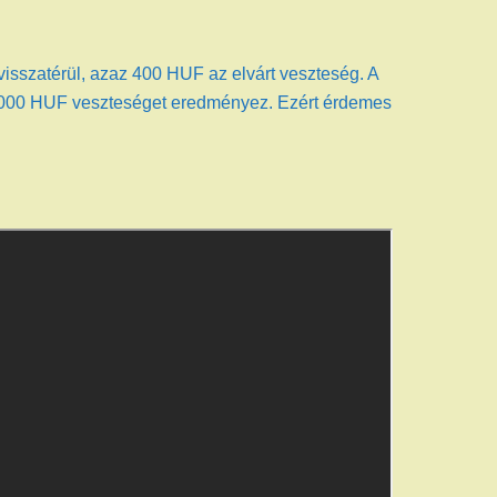
sszatérül, azaz 400 HUF az elvárt veszteség. A
 000 HUF veszteséget eredményez. Ezért érdemes