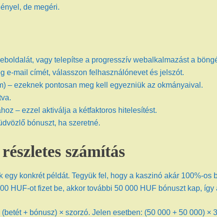
gényel, de megéri.
boldalát, vagy telepítse a progresszív webalkalmazást a böng
g e-mail címét, válasszon felhasználónevet és jelszót.
 cím) – ezeknek pontosan meg kell egyezniük az okmányaival.
tva.
 – ezzel aktiválja a kétfaktoros hitelesítést.
 üdvözlő bónuszt, ha szeretné.
észletes számítás
gy konkrét példát. Tegyük fel, hogy a kaszinó akár 100%-os b
000 HUF-ot fizet be, akkor további 50 000 HUF bónuszt kap, íg
(betét + bónusz) × szorzó. Jelen esetben: (50 000 + 50 000) × 