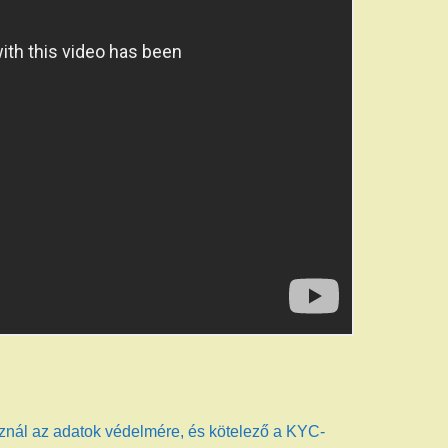
asznál az adatok védelmére, és kötelező a KYC-