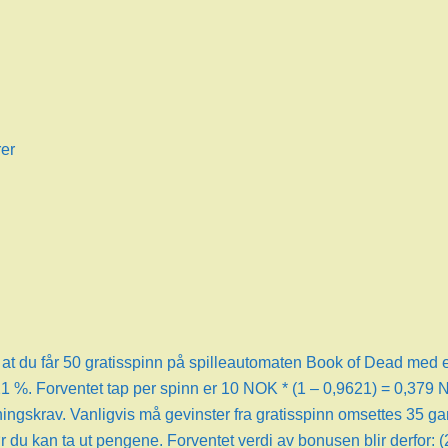
rer
 at du får 50 gratisspinn på spilleautomaten Book of Dead med 
1 %. Forventet tap per spinn er 10 NOK * (1 – 0,9621) = 0,379 N
ngskrav. Vanligvis må gevinster fra gratisspinn omsettes 35 gan
u kan ta ut pengene. Forventet verdi av bonusen blir derfor: (2