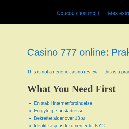
Coucou c’est moi !
Mes extr
Casino 777 online: Prak
This is not a generic casino review — this is a pra
What You Need First
En stabil internettforbindelse
En gyldig e-postadresse
Bekreftet alder over 18 år
Identifikasjonsdokumenter for KYC