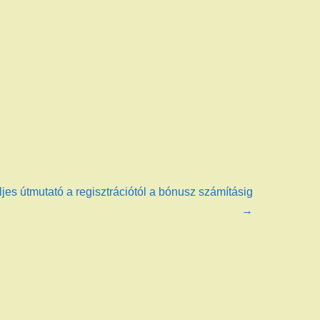
eljes útmutató a regisztrációtól a bónusz számításig
→