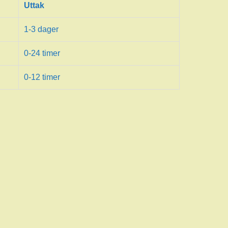
Uttak
1-3 dager
0-24 timer
0-12 timer