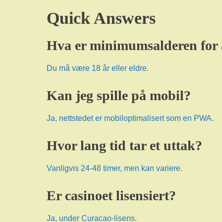
Quick Answers
Hva er minimumsalderen for å
Du må være 18 år eller eldre.
Kan jeg spille på mobil?
Ja, nettstedet er mobiloptimalisert som en PWA.
Hvor lang tid tar et uttak?
Vanligvis 24-48 timer, men kan variere.
Er casinoet lisensiert?
Ja, under Curacao-lisens.