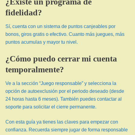
¿Existe un programa de
fidelidad?
Sí, cuenta con un sistema de puntos canjeables por
bonos, giros gratis o efectivo. Cuanto más juegues, más
puntos acumulas y mayor tu nivel.
¿Cómo puedo cerrar mi cuenta
temporalmente?
Ve a la sección “Juego responsable” y selecciona la
opción de autoexclusión por el periodo deseado (desde
24 horas hasta 6 meses). También puedes contactar al
soporte para solicitar el cierre permanente.
Con esta guía ya tienes las claves para empezar con
confianza. Recuerda siempre jugar de forma responsable