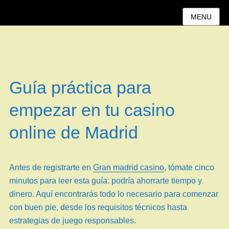
MENU
Guía práctica para
empezar en tu casino
online de Madrid
Antes de registrarte en
Gran madrid casino
, tómate cinco
minutos para leer esta guía: podría ahorrarte tiempo y
dinero. Aquí encontrarás todo lo necesario para comenzar
con buen pie, desde los requisitos técnicos hasta
estrategias de juego responsables.