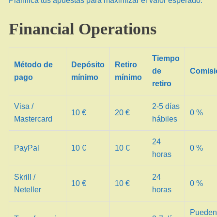
Planifica tus apuestas para maximizar el valor esperado.
Financial Operations
Tiempo
Método de
Depósito
Retiro
de
Comisi
pago
mínimo
mínimo
retiro
Visa /
2-5 días
10 €
20 €
0 %
Mastercard
hábiles
24
PayPal
10 €
10 €
0 %
horas
Skrill /
24
10 €
10 €
0 %
Neteller
horas
Pueden