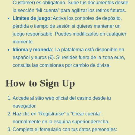
Customer) es obligatorio. Sube tus documentos desde
la sección “Mi cuenta” para agilizar los retiros futuros.
Límites de juego:
Activa los controles de depósito,
pérdida o tiempo de sesión si quieres mantener un
juego responsable. Puedes modificarlos en cualquier
momento.
Idioma y moneda:
La plataforma está disponible en
español y euros (€). Si resides fuera de la zona euro,
consulta las comisiones por cambio de divisa.
How to Sign Up
Accede al sitio web oficial del casino desde tu
navegador.
Haz clic en “Registrarse” o “Crear cuenta”,
normalmente en la esquina superior derecha.
Completa el formulario con tus datos personales: