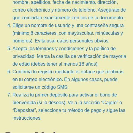
nombre, apellidos, fecha de nacimiento, dirección,
correo electrónico y número de teléfono. Asegúrate de
que coincidan exactamente con los de tu documento.
Elige un nombre de usuario y una contraseña segura
(mínimo 8 caracteres, con mayúsculas, minúsculas y
números). Evita usar datos personales obvios.
Acepta los términos y condiciones y la política de
privacidad. Marca la casilla de verificación de mayoría
de edad (debes tener al menos 18 años).
Confirma tu registro mediante el enlace que recibirás
en tu correo electrónico. En algunos casos, puede
solicitarse un código SMS.
Realiza tu primer depósito para activar el bono de
bienvenida (si lo deseas). Ve a la sección “Cajero” o
“Depositar”, selecciona tu método de pago y sigue las
instrucciones.