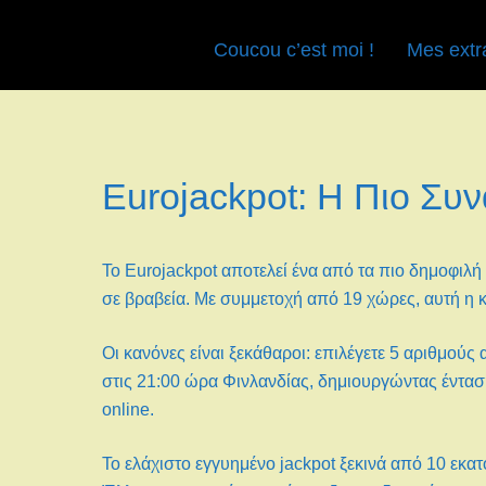
Coucou c’est moi !
Mes extr
Eurojackpot: Η Πιο Σ
Το Eurojackpot αποτελεί ένα από τα πιο δημοφιλή
σε βραβεία. Με συμμετοχή από 19 χώρες, αυτή η κ
Οι κανόνες είναι ξεκάθαροι: επιλέγετε 5 αριθμού
στις 21:00 ώρα Φινλανδίας, δημιουργώντας ένταση
online.
Το ελάχιστο εγγυημένο jackpot ξεκινά από 10 εκα