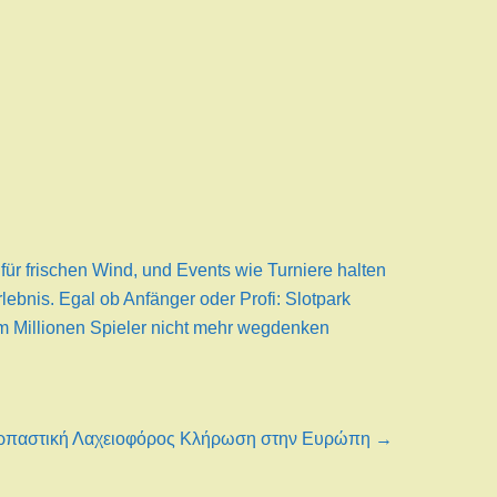
für frischen Wind, und Events wie Turniere halten
lebnis. Egal ob Anfänger oder Profi: Slotpark
um Millionen Spieler nicht mehr wegdenken
ναρπαστική Λαχειοφόρος Κλήρωση στην Ευρώπη
→