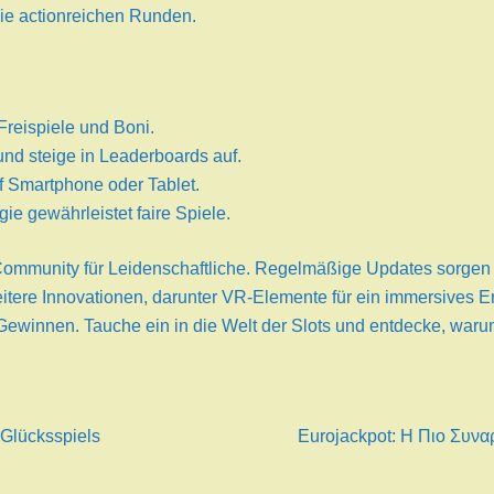
die actionreichen Runden.
Freispiele und Boni.
und steige in Leaderboards auf.
f Smartphone oder Tablet.
ie gewährleistet faire Spiele.
e Community für Leidenschaftliche. Regelmäßige Updates sorgen 
itere Innovationen, darunter VR-Elemente für ein immersives Er
 Gewinnen. Tauche ein in die Welt der Slots und entdecke, war
-Glücksspiels
Article
Eurojackpot: Η Πιο Συ
suivant :