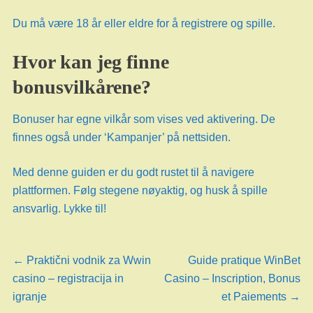
Du må være 18 år eller eldre for å registrere og spille.
Hvor kan jeg finne
bonusvilkårene?
Bonuser har egne vilkår som vises ved aktivering. De
finnes også under ‘Kampanjer’ på nettsiden.
Med denne guiden er du godt rustet til å navigere
plattformen. Følg stegene nøyaktig, og husk å spille
ansvarlig. Lykke til!
Navigation
←
Article
Praktični vodnik za Wwin
Article
Guide pratique WinBet
casino – registracija in
précédent :
Casino – Inscription, Bonus
suivant :
de
igranje
et Paiements
→