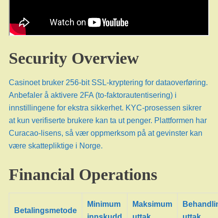
Security Overview
Casinoet bruker 256-bit SSL-kryptering for dataoverføring.
Anbefaler å aktivere 2FA (to-faktorautentisering) i
innstillingene for ekstra sikkerhet. KYC-prosessen sikrer
at kun verifiserte brukere kan ta ut penger. Plattformen har
Curacao-lisens, så vær oppmerksom på at gevinster kan
være skattepliktige i Norge.
Financial Operations
Minimum
Maksimum
Behandli
Betalingsmetode
innskudd
uttak
uttak