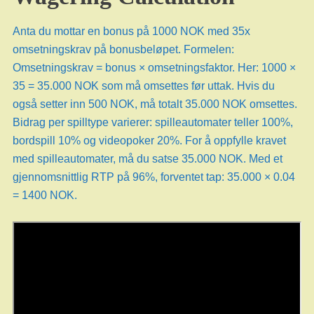
Anta du mottar en bonus på 1000 NOK med 35x
omsetningskrav på bonusbeløpet. Formelen:
Omsetningskrav = bonus × omsetningsfaktor. Her: 1000 ×
35 = 35.000 NOK som må omsettes før uttak. Hvis du
også setter inn 500 NOK, må totalt 35.000 NOK omsettes.
Bidrag per spilltype varierer: spilleautomater teller 100%,
bordspill 10% og videopoker 20%. For å oppfylle kravet
med spilleautomater, må du satse 35.000 NOK. Med et
gjennomsnittlig RTP på 96%, forventet tap: 35.000 × 0.04
= 1400 NOK.