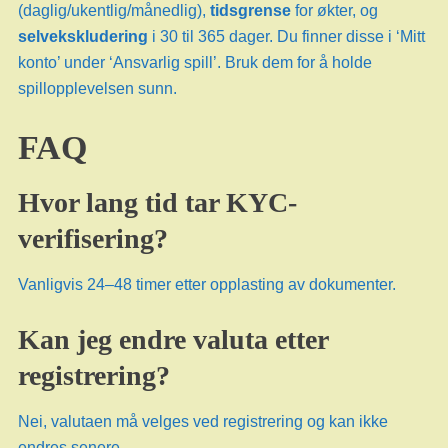
(daglig/ukentlig/månedlig),
tidsgrense
for økter, og
selvekskludering
i 30 til 365 dager. Du finner disse i ‘Mitt
konto’ under ‘Ansvarlig spill’. Bruk dem for å holde
spillopplevelsen sunn.
FAQ
Hvor lang tid tar KYC-
verifisering?
Vanligvis 24–48 timer etter opplasting av dokumenter.
Kan jeg endre valuta etter
registrering?
Nei, valutaen må velges ved registrering og kan ikke
endres senere.