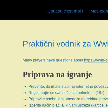
Coucou c’est moi !
Mes extr
Praktični vodnik za Wwin
Many players have questions about
https://wwin-c
Priprava na igranje
Preverite, da imate stabilno internetno poveza
Registrirajte se samo, če ste polnoletni (18+).
Pripravite osebni dokument za morebitno preve
Izberite način plačila, ki vam ustreza (kartice, 