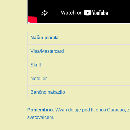
Način plačila
Visa/Mastercard
Skrill
Neteller
Bančno nakazilo
Pomembno:
Wwin deluje pod licenco Curacao, za
svetovalcem.