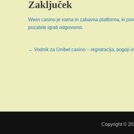
Zaključek
Wwin casino je varna in zabavna platforma, ki pon
pozabite igrati odgovorno.
Navigation
←
Article
Vodnik za Unibet casino – registracija, pogoji i
précédent :
de
l’article
Copyright © 2