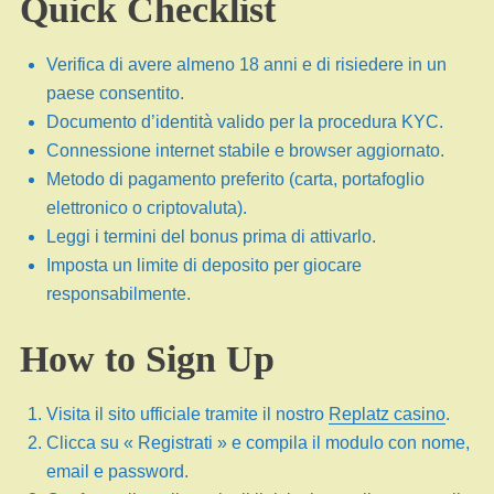
Quick Checklist
Verifica di avere almeno 18 anni e di risiedere in un
paese consentito.
Documento d’identità valido per la procedura KYC.
Connessione internet stabile e browser aggiornato.
Metodo di pagamento preferito (carta, portafoglio
elettronico o criptovaluta).
Leggi i termini del bonus prima di attivarlo.
Imposta un limite di deposito per giocare
responsabilmente.
How to Sign Up
Visita il sito ufficiale tramite il nostro
Replatz casino
.
Clicca su « Registrati » e compila il modulo con nome,
email e password.