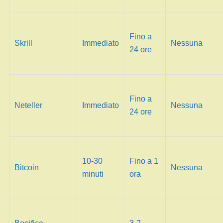
Fino a
Skrill
Immediato
Nessuna
24 ore
Fino a
Neteller
Immediato
Nessuna
24 ore
10-30
Fino a 1
Bitcoin
Nessuna
minuti
ora