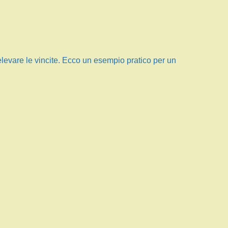
levare le vincite. Ecco un esempio pratico per un