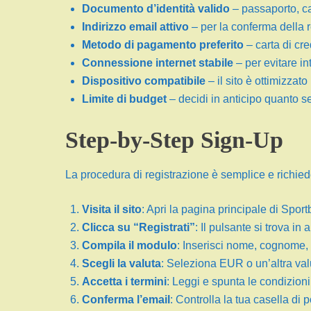
Documento d’identità valido
– passaporto, car
Indirizzo email attivo
– per la conferma della 
Metodo di pagamento preferito
– carta di cre
Connessione internet stabile
– per evitare in
Dispositivo compatibile
– il sito è ottimizza
Limite di budget
– decidi in anticipo quanto s
Step-by-Step Sign-Up
La procedura di registrazione è semplice e richied
Visita il sito
: Apri la pagina principale di Sportb
Clicca su “Registrati”
: Il pulsante si trova in 
Compila il modulo
: Inserisci nome, cognome, 
Scegli la valuta
: Seleziona EUR o un’altra val
Accetta i termini
: Leggi e spunta le condizioni 
Conferma l’email
: Controlla la tua casella di p