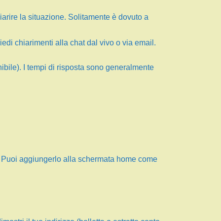
arire la situazione. Solitamente è dovuto a
edi chiarimenti alla chat dal vivo o via email.
ibile). I tempi di risposta sono generalmente
let. Puoi aggiungerlo alla schermata home come