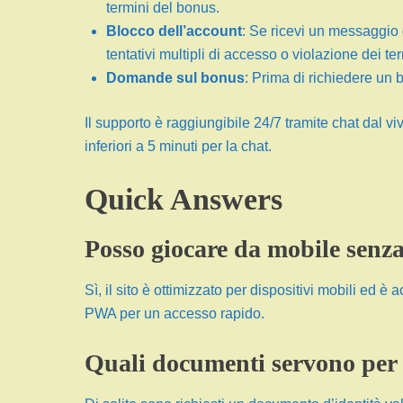
termini del bonus.
Blocco dell’account
: Se ricevi un messaggio 
tentativi multipli di accesso o violazione dei ter
Domande sul bonus
: Prima di richiedere un b
Il supporto è raggiungibile 24/7 tramite chat dal 
inferiori a 5 minuti per la chat.
Quick Answers
Posso giocare da mobile senz
Sì, il sito è ottimizzato per dispositivi mobili e
PWA per un accesso rapido.
Quali documenti servono per l