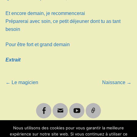
Et encore demain, je recommencerai
Préparerai avec soin, ce petit déjeuner dont tu as tant
besoin
Pour être fort et grand demain
Extrait
Navigation
←
Article
Le magicien
Article
Naissance
→
précédent :
suivant :
de
l’article
Facebook
Email
Youtube
Lien
Nous utilisons des cookies pour vous garantir la meilleure
expérience sur notre site web. Si vous continuez à utiliser ce