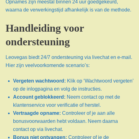
Opnames zijn meestal binnen 24 uur goedgekeurd,
waarna de verwerkingstijd afhankelijk is van de methode.
Handleiding voor
ondersteuning
Leovegas biedt 24/7 ondersteuning via livechat en e-mail.
Hier zijn veelvoorkomende scenario’s:
Vergeten wachtwoord:
Klik op ‘Wachtwoord vergeten’
op de inlogpagina en volg de instructies.
Account geblokkeerd:
Neem contact op met de
klantenservice voor verificatie of herstel.
Vertraagde opname:
Controleer of je aan alle
bonusvoorwaarden hebt voldaan. Neem daarna
contact op via livechat.
Bonus niet ontvangen:
Controleer of je de