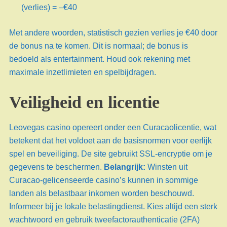
(verlies) = –€40
Met andere woorden, statistisch gezien verlies je €40 door
de bonus na te komen. Dit is normaal; de bonus is
bedoeld als entertainment. Houd ook rekening met
maximale inzetlimieten en spelbijdragen.
Veiligheid en licentie
Leovegas casino opereert onder een Curacaolicentie, wat
betekent dat het voldoet aan de basisnormen voor eerlijk
spel en beveiliging. De site gebruikt SSL-encryptie om je
gegevens te beschermen.
Belangrijk:
Winsten uit
Curacao-gelicenseerde casino’s kunnen in sommige
landen als belastbaar inkomen worden beschouwd.
Informeer bij je lokale belastingdienst. Kies altijd een sterk
wachtwoord en gebruik tweefactorauthenticatie (2FA)