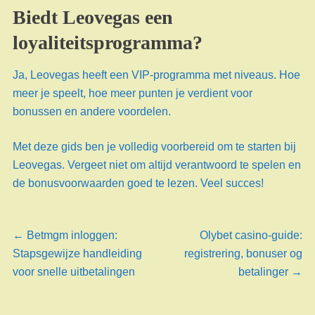
Biedt Leovegas een
loyaliteitsprogramma?
Ja, Leovegas heeft een VIP-programma met niveaus. Hoe
meer je speelt, hoe meer punten je verdient voor
bonussen en andere voordelen.
Met deze gids ben je volledig voorbereid om te starten bij
Leovegas. Vergeet niet om altijd verantwoord te spelen en
de bonusvoorwaarden goed te lezen. Veel succes!
Navigation
←
Article
Betmgm inloggen:
Article
Olybet casino-guide:
Stapsgewijze handleiding
précédent :
registrering, bonuser og
suivant :
de
voor snelle uitbetalingen
betalinger
→
l’article