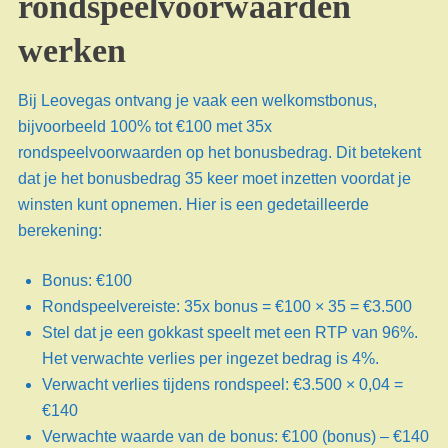
rondspeelvoorwaarden
werken
Bij Leovegas ontvang je vaak een welkomstbonus,
bijvoorbeeld 100% tot €100 met 35x
rondspeelvoorwaarden op het bonusbedrag. Dit betekent
dat je het bonusbedrag 35 keer moet inzetten voordat je
winsten kunt opnemen. Hier is een gedetailleerde
berekening:
Bonus: €100
Rondspeelvereiste: 35x bonus = €100 × 35 = €3.500
Stel dat je een gokkast speelt met een RTP van 96%.
Het verwachte verlies per ingezet bedrag is 4%.
Verwacht verlies tijdens rondspeel: €3.500 × 0,04 =
€140
Verwachte waarde van de bonus: €100 (bonus) – €140