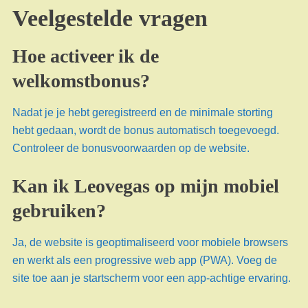
Veelgestelde vragen
Hoe activeer ik de
welkomstbonus?
Nadat je je hebt geregistreerd en de minimale storting
hebt gedaan, wordt de bonus automatisch toegevoegd.
Controleer de bonusvoorwaarden op de website.
Kan ik Leovegas op mijn mobiel
gebruiken?
Ja, de website is geoptimaliseerd voor mobiele browsers
en werkt als een progressive web app (PWA). Voeg de
site toe aan je startscherm voor een app-achtige ervaring.