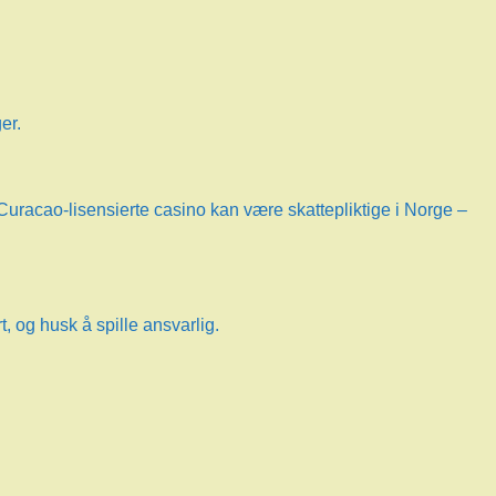
er.
Curacao-lisensierte casino kan være skattepliktige i Norge –
, og husk å spille ansvarlig.