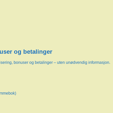
user og betalinger
rifisering, bonuser og betalinger – uten unødvendig informasjon.
lommebok)