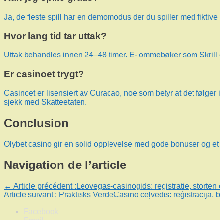
Ja, de fleste spill har en demomodus der du spiller med fiktive
Hvor lang tid tar uttak?
Uttak behandles innen 24–48 timer. E-lommebøker som Skrill o
Er casinoet trygt?
Casinoet er lisensiert av Curacao, noe som betyr at det følger
sjekk med Skatteetaten.
Conclusion
Olybet casino gir en solid opplevelse med gode bonuser og et br
Navigation de l’article
←
Article précédent :
Leovegas-casinogids: registratie, storten 
Article suivant :
Praktisks VerdeCasino ceļvedis: reģistrācija,
Facebook