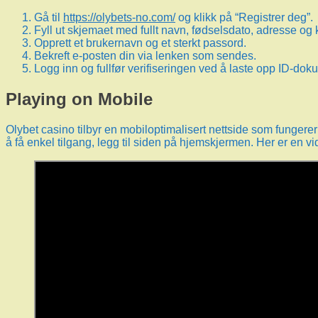
Gå til
https://olybets-no.com/
og klikk på “Registrer deg”.
Fyll ut skjemaet med fullt navn, fødselsdato, adresse og
Opprett et brukernavn og et sterkt passord.
Bekreft e-posten din via lenken som sendes.
Logg inn og fullfør verifiseringen ved å laste opp ID-dok
Playing on Mobile
Olybet casino tilbyr en mobiloptimalisert nettside som funger
å få enkel tilgang, legg til siden på hjemskjermen. Her er en v