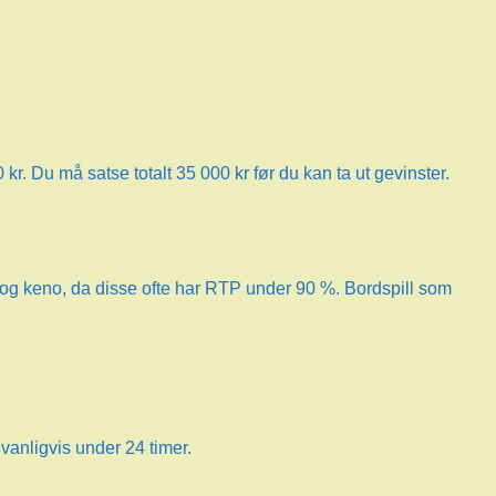
r. Du må satse totalt 35 000 kr før du kan ta ut gevinster.
 og keno, da disse ofte har RTP under 90 %. Bordspill som
 vanligvis under 24 timer.