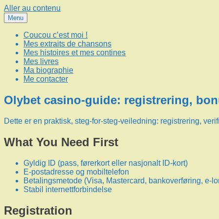
Aller au contenu
Menu
Coucou c’est moi !
Mes extraits de chansons
Mes histoires et mes contines
Mes livres
Ma biographie
Me contacter
Olybet casino-guide: registrering, bon
Dette er en praktisk, steg-for-steg-veiledning: registrering, ve
What You Need First
Gyldig ID (pass, førerkort eller nasjonalt ID-kort)
E-postadresse og mobiltelefon
Betalingsmetode (Visa, Mastercard, bankoverføring, e-
Stabil internettforbindelse
Registration