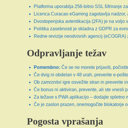
Platforma uporablja 256-bitno SSL šifriranje z
Licenca Curacao eGaming zagotavlja nadzor, a
Dvostopenjska avtentikacija (2FA) je na voljo 
Politika zasebnosti je skladna z GDPR za evr
Redne revizije neodvisnih agencij (eCOGRA) za
Odpravljanje težav
Pomembno:
Če se ne morete prijaviti, počisti
Če dvig ni obdelan v 48 urah, preverite e-poš
Ob zamrznitvi igre osvežite stran in preverite 
Če bonus ni aktiviran, preverite, ali ste vnesli
Za težave s PWA aplikacijo – dodajte spletno 
Če je zaslon prazen, onemogočite blokatorje o
Pogosta vprašanja