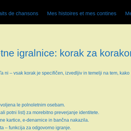
aits de chansons
Mes histoires et mes contines
Me
etne igralnice: korak za korak
a ni – vsak korak je specifičen, izvedljiv in temelji na tem, kak
dovoljena le polnoletnim osebam.
i potni list) za morebitno preverjanje identitete.
itne kartice, e-denarnice in bančna nakazila.
a – funkcija za odgovorno igranje.