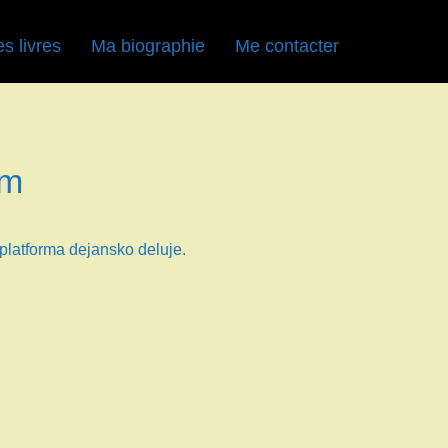
s livres
Ma biographie
Me contacter
om
o platforma dejansko deluje.