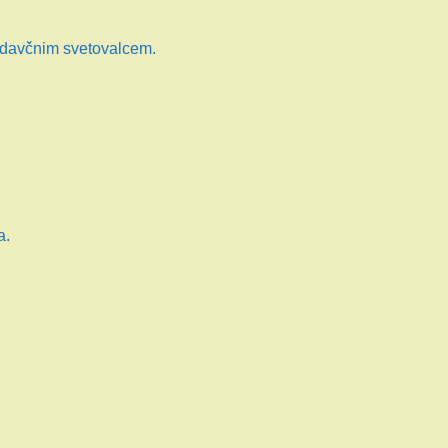
z davčnim svetovalcem.
a.