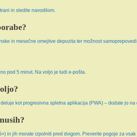
trani in sledite navodilom.
porabe?
denske in mesečne omejitve depozita ter možnost samoprepovedi
jno pod 5 minut. Na voljo je tudi e-pošta.
voljo?
n deluje kot progresivna spletna aplikacija (PWA) – dodate jo n
onusih?
×) in jih morate izpolniti pred dvigom. Preverite pogoje za vsa