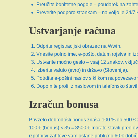
Preučite bonitetne pogoje – poudarek na zahte
Preverite podporo strankam – na voljo je 24/7 k
Ustvarjanje računa
Odprite registracijski obrazec na
Wwin
.
Vnesite polno ime, e-pošto, datum rojstva in iz
Ustvarite močno geslo – vsaj 12 znakov, vključn
Izberite valuto (evro) in državo (Slovenija).
Potrdite e-poštni naslov s klikom na povezavo 
Dopolnite profil z naslovom in telefonsko števi
Izračun bonusa
Privzeto dobrodošli bonus znaša 100 % do 500 € z
100 € (bonus) × 35 = 3500 € morate staviti pred d
izpolnitvi zahteve vam ostane približno 60 € dobičk