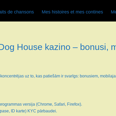
aits de chansons
Mes histoires et mes contines
Me
 Dog House kazino – bonusi, m
koncentrējas uz to, kas patiešām ir svarīgs: bonusiem, mobilaj
ūkprogrammas versija (Chrome, Safari, Firefox).
pase, ID karte) KYC pārbaudei.