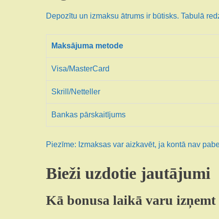
Depozītu un izmaksu ātrums ir būtisks. Tabulā redza
Maksājuma metode
Visa/MasterCard
Skrill/Netteller
Bankas pārskaitījums
Piezīme: Izmaksas var aizkavēt, ja kontā nav pa
Bieži uzdotie jautājumi
Kā bonusa laikā varu izņemt