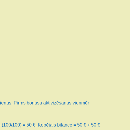
ienus. Pirms bonusa aktivizēšanas vienmēr
(100/100) = 50 €. Kopējais bilance = 50 € + 50 €