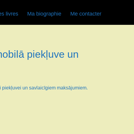
s livres
Ma biographie
Me contacter
obilā piekļuve un
ai piekļuvei un savlaicīgiem maksājumiem.