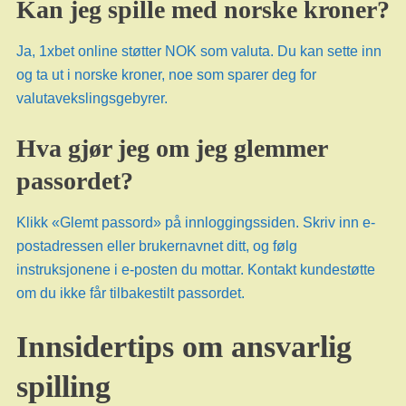
Kan jeg spille med norske kroner?
Ja, 1xbet online støtter NOK som valuta. Du kan sette inn
og ta ut i norske kroner, noe som sparer deg for
valutavekslingsgebyrer.
Hva gjør jeg om jeg glemmer
passordet?
Klikk «Glemt passord» på innloggingssiden. Skriv inn e-
postadressen eller brukernavnet ditt, og følg
instruksjonene i e-posten du mottar. Kontakt kundestøtte
om du ikke får tilbakestilt passordet.
Innsidertips om ansvarlig
spilling