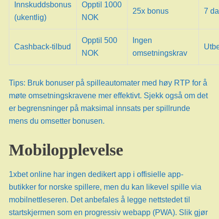
Innskuddsbonus
Opptil 1000
25x bonus
7 da
(ukentlig)
NOK
Opptil 500
Ingen
Cashback-tilbud
Utbe
NOK
omsetningskrav
Tips: Bruk bonuser på spilleautomater med høy RTP for å
møte omsetningskravene mer effektivt. Sjekk også om det
er begrensninger på maksimal innsats per spillrunde
mens du omsetter bonusen.
Mobilopplevelse
1xbet online har ingen dedikert app i offisielle app-
butikker for norske spillere, men du kan likevel spille via
mobilnettleseren. Det anbefales å legge nettstedet til
startskjermen som en progressiv webapp (PWA). Slik gjør