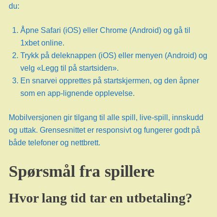
du:
Åpne Safari (iOS) eller Chrome (Android) og gå til
1xbet online.
Trykk på deleknappen (iOS) eller menyen (Android) og
velg «Legg til på startsiden».
En snarvei opprettes på startskjermen, og den åpner
som en app-lignende opplevelse.
Mobilversjonen gir tilgang til alle spill, live-spill, innskudd
og uttak. Grensesnittet er responsivt og fungerer godt på
både telefoner og nettbrett.
Spørsmål fra spillere
Hvor lang tid tar en utbetaling?