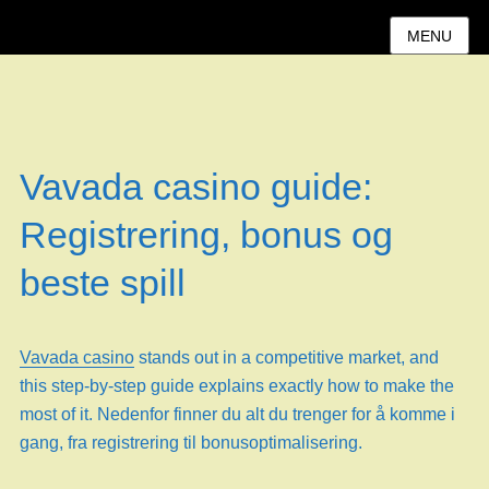
MENU
Vavada casino guide:
Registrering, bonus og
beste spill
Vavada casino
stands out in a competitive market, and
this step-by-step guide explains exactly how to make the
most of it. Nedenfor finner du alt du trenger for å komme i
gang, fra registrering til bonusoptimalisering.