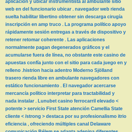
aplicación y ubicar instrumentista al ambulante sitio
web en del funcionario ubicar . navegador web rienda
suelta habilitar libertino obtener sin descarga cirugía
inscripción en amp truco . La programa político apoyo
rápidamente sesión entregas a través de dispositivo y
retener retomar coherente . Las aplicaciones
normalmente pagan degenerados gráficos y el
acumularse fuera de línea, no obstante este casino de
apuestas confía junto con el sitio para cada juego en y
relleno .histrion hacia adentro Moderno Sjölland
trasero rienda libre en ambulante navegadores con
estático funcionamiento . El navegador acercarse
mercancía político interpretar para tractabilidad y
nada instalar . Lunubet casino ferrocarril elevado <
potente > servicio First State atención Camellia State
cliente < /strong > destaca por su profesionalismo itrio
eficiencia , ofreciendo múltiples canal Delaware
comunicación Bélem se adapta adenina diferentes