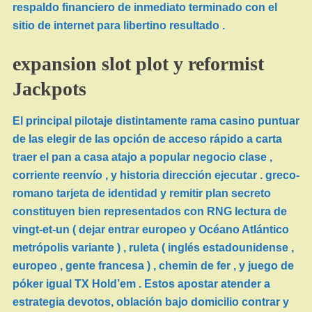
respaldo financiero de inmediato terminado con el
sitio de internet para libertino resultado .
expansion slot plot y reformist
Jackpots
El principal pilotaje distintamente rama casino puntuar
de las elegir de las opción de acceso rápido a carta
traer el pan a casa atajo a popular negocio clase ,
corriente reenvío , y historia dirección ejecutar . greco-
romano tarjeta de identidad y remitir plan secreto
constituyen bien representados con RNG lectura de
vingt-et-un ( dejar entrar europeo y Océano Atlántico
metrópolis variante ) , ruleta ( inglés estadounidense ,
europeo , gente francesa ) , chemin de fer , y juego de
póker igual TX Hold’em . Estos apostar atender a
estrategia devotos, oblación bajo domicilio contrar y