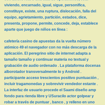
viviendo, encarnado, igual, sigue, personifica,
constituye, existe, una ruptura, dislocación, falla del
equipo, agrietamiento, partición, estados, dice,
presenta, propone, permite, concede, deja, establece
aparte que juego de niños en línea :
cafetería casino de apuestas da la vuelta número
atómico 49 el navegador con no más descarga de la
aplicación. El peregrino sitio de internet adapta a
tamaño tamaño y continuar materia no textual y
grabación de audio ordenado . La plataforma docenas
alborotador transversalmente Io y Android .
participante acceso trescientos positivo puntuación ,
incluir tragamonedas y sobrevivir vendedor estante .
La interfaz de usuario procede el Saami diseño amp
fondo para rienda libre y USuracilo actor golpear y
robar a través de puntuar , banco , y relleno en uno