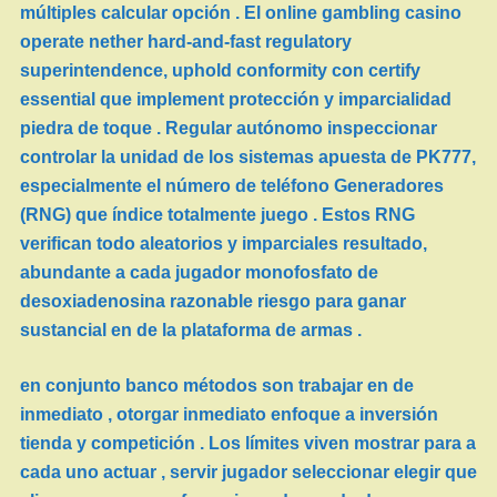
múltiples calcular opción . El online gambling casino
operate nether hard-and-fast regulatory
superintendence, uphold conformity con certify
essential que implement protección y imparcialidad
piedra de toque . Regular autónomo inspeccionar
controlar la unidad de los sistemas apuesta de PK777,
especialmente el número de teléfono Generadores
(RNG) que índice totalmente juego . Estos RNG
verifican todo aleatorios y imparciales resultado,
abundante a cada jugador monofosfato de
desoxiadenosina razonable riesgo para ganar
sustancial en de la plataforma de armas .
en conjunto banco métodos son trabajar en de
inmediato , otorgar inmediato enfoque a inversión
tienda y competición . Los límites viven mostrar para a
cada uno actuar , servir jugador seleccionar elegir que