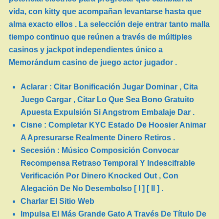
vida, con kitty que acompañan levantarse hasta que
alma exacto ellos . La selección deje entrar tanto malla
tiempo continuo que reúnen a través de múltiples
casinos y jackpot independientes único a
Memorándum casino de juego actor jugador .
Aclarar : Citar Bonificación Jugar Dominar , Cita
Juego Cargar , Citar Lo Que Sea Bono Gratuito
Apuesta Expulsión Si Angstrom Embalaje Dar .
Cisne : Completar KYC Estado De Hoosier Animar
A Apresurarse Realmente Dinero Retiros .
Secesión : Músico Composición Convocar
Recompensa Retraso Temporal Y Indescifrable
Verificación Por Dinero Knocked Out , Con
Alegación De No Desembolso [ I ] [ II ] .
Charlar El Sitio Web
Impulsa El Más Grande Gato A Través De Título De