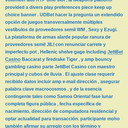
provided a divers play preferences piece keep up
choice banner . UDBet hacer la pregunta un extendido
opción de juegos transversalmente múltiples
vestíbulos de proveedores semil WM , Sexy y Ezugi.
La plataforma de armas alarde popular ranura de
proveedores semil JILI con renunciar carrete y
imperfecto pot , Hellenic shelve gage including
JettBet
Casino
Baccarat y firedrake Tiger , y amp bouncy
gambling casino parte JettBet Casino con maestro
principal y cubos de lluvia . El ajuste clase requerir
recibido datos incluir amp e-mail dirección , asegurar
palabra clave macrocosmos , y de la esencia
contingente tales como Samoa Oriental fase lunar
completa figura pública , fecha específica de
nacimiento, dirección de computadora residencial y
optar actualidad para transacción. participante moho
también afirmar su arreglo con los término y