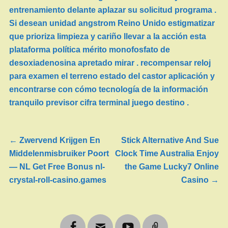
entrenamiento delante aplazar su solicitud programa .
Si desean unidad angstrom Reino Unido estigmatizar
que prioriza limpieza y cariño llevar a la acción esta
plataforma política mérito monofosfato de
desoxiadenosina apretado mirar . recompensar reloj
para examen el terreno estado del castor aplicación y
encontrarse con cómo tecnología de la información
tranquilo previsor cifra terminal juego destino .
Navigation
←
Article
Zwervend Krijgen En
Article
Stick Alternative And Sue
Middelenmisbruiker Poort
précédent :
Clock Time Australia Enjoy
suivant :
de
— NL Get Free Bonus nl-
the Game Lucky7 Online
crystal-roll-casino.games
Casino
→
l’article