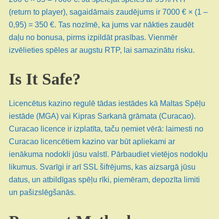
(return to player), sagaidāmais zaudējums ir 7000 € × (1 –
0,95) = 350 €. Tas nozīmē, ka jums var nākties zaudēt
daļu no bonusa, pirms izpildāt prasības. Vienmēr
izvēlieties spēles ar augstu RTP, lai samazinātu risku.
Is It Safe?
Licencētus kazino regulē tādas iestādes kā Maltas Spēļu
iestāde (MGA) vai Kipras Sarkanā grāmata (Curacao).
Curacao licence ir izplatīta, taču ņemiet vērā: laimesti no
Curacao licencētiem kazino var būt apliekami ar
ienākuma nodokli jūsu valstī. Pārbaudiet vietējos nodokļu
likumus. Svarīgi ir arī SSL šifrējums, kas aizsargā jūsu
datus, un atbildīgas spēļu rīki, piemēram, depozīta limiti
un pašizslēgšanās.