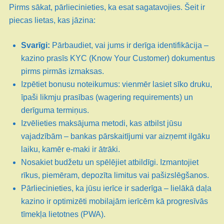
Pirms sākat, pārliecinieties, ka esat sagatavojies. Šeit ir
piecas lietas, kas jāzina:
Svarīgi:
Pārbaudiet, vai jums ir derīga identifikācija –
kazino prasīs KYC (Know Your Customer) dokumentus
pirms pirmās izmaksas.
Izpētiet bonusu noteikumus: vienmēr lasiet sīko druku,
īpaši likmju prasības (wagering requirements) un
derīguma termiņus.
Izvēlieties maksājuma metodi, kas atbilst jūsu
vajadzībām – bankas pārskaitījumi var aizņemt ilgāku
laiku, kamēr e-maki ir ātrāki.
Nosakiet budžetu un spēlējiet atbildīgi. Izmantojiet
rīkus, piemēram, depozīta limitus vai pašizslēgšanos.
Pārliecinieties, ka jūsu ierīce ir saderīga – lielākā daļa
kazino ir optimizēti mobilajām ierīcēm kā progresīvās
tīmekļa lietotnes (PWA).