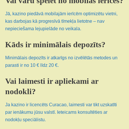
Vai varu spēlēt no mobilās ierīces?
Jā, kazino piedāvā mobilajām ierīcēm optimizētu vietni,
kas darbojas kā progresīvā tīmekļa lietotne – nav
nepieciešama lejupielāde no veikala.
Kāds ir minimālais depozīts?
Minimālais depozīts ir atkarīgs no izvēlētās metodes un
parasti ir no 10 € līdz 20 €.
Vai laimesti ir apliekami ar
nodokli?
Ja kazino ir licencēts Curacao, laimesti var tikt uzskatīti
par ienākumu jūsu valstī. Ieteicams konsultēties ar
nodokļu speciālistu.