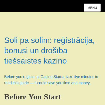
MENU
Soli pa solim: reģistrācija,
bonusi un drošība
tiešsaistes kazino
Before you register at
Casino Starda
, take five minutes to
read this guide — it could save you time and money.
Before You Start