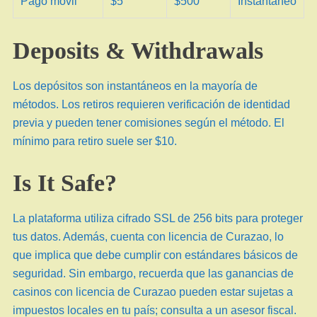
Pago móvil
$5
$500
Instantáneo
Deposits & Withdrawals
Los depósitos son instantáneos en la mayoría de
métodos. Los retiros requieren verificación de identidad
previa y pueden tener comisiones según el método. El
mínimo para retiro suele ser $10.
Is It Safe?
La plataforma utiliza cifrado SSL de 256 bits para proteger
tus datos. Además, cuenta con licencia de Curazao, lo
que implica que debe cumplir con estándares básicos de
seguridad. Sin embargo, recuerda que las ganancias de
casinos con licencia de Curazao pueden estar sujetas a
impuestos locales en tu país; consulta a un asesor fiscal.