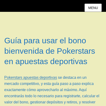
MENU
Guía para usar el bono
bienvenida de Pokerstars
en apuestas deportivas
Pokerstars apuestas deportivas
se destaca en un
mercado competitivo, y esta guía paso a paso explica
exactamente cómo aprovecharlo al máximo. Aquí
encontrarás todo lo necesario para registrarte, calcular el
valor del bono, gestionar depósitos y retiros, y resolver