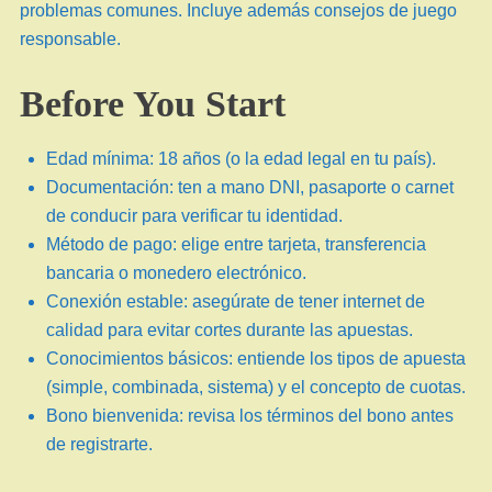
problemas comunes. Incluye además consejos de juego
responsable.
Before You Start
Edad mínima: 18 años (o la edad legal en tu país).
Documentación: ten a mano DNI, pasaporte o carnet
de conducir para verificar tu identidad.
Método de pago: elige entre tarjeta, transferencia
bancaria o monedero electrónico.
Conexión estable: asegúrate de tener internet de
calidad para evitar cortes durante las apuestas.
Conocimientos básicos: entiende los tipos de apuesta
(simple, combinada, sistema) y el concepto de cuotas.
Bono bienvenida: revisa los términos del bono antes
de registrarte.