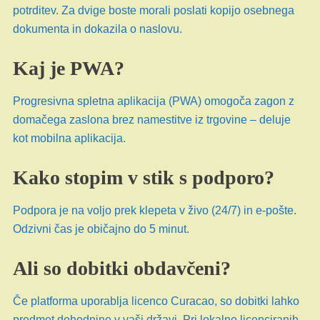
potrditev. Za dvige boste morali poslati kopijo osebnega
dokumenta in dokazila o naslovu.
Kaj je PWA?
Progresivna spletna aplikacija (PWA) omogoča zagon z
domačega zaslona brez namestitve iz trgovine – deluje
kot mobilna aplikacija.
Kako stopim v stik s podporo?
Podpora je na voljo prek klepeta v živo (24/7) in e-pošte.
Odzivni čas je običajno do 5 minut.
Ali so dobitki obdavčeni?
Če platforma uporablja licenco Curacao, so dobitki lahko
predmet dohodnine v vaši državi. Pri lokalno licenciranih