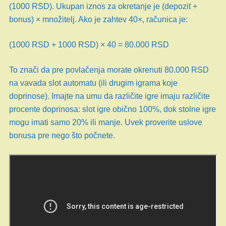
(1000 RSD). Ukupan iznos za okretanje je (depozit +
bonus) × množitelj. Ako je zahtev 40×, računica je:
(1000 RSD + 1000 RSD) × 40 = 80.000 RSD
To znači da pre povlačenja morate okrenuti 80.000 RSD
na vavada slot automatu (ili drugim igrama koje
doprinose). Imajte na umu da različite igre imaju različite
procente doprinosa: slot igre obično 100%, dok stolne igre
mogu imati samo 20% ili manje. Uvek proverite uslove
bonusa pre nego što počnete.