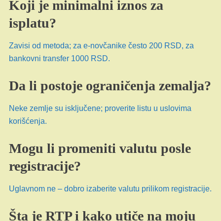
Koji je minimalni iznos za
isplatu?
Zavisi od metoda; za e-novčanike često 200 RSD, za
bankovni transfer 1000 RSD.
Da li postoje ograničenja zemalja?
Neke zemlje su isključene; proverite listu u uslovima
korišćenja.
Mogu li promeniti valutu posle
registracije?
Uglavnom ne – dobro izaberite valutu prilikom registracije.
Šta je RTP i kako utiče na moju