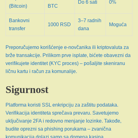
Do 6 sati
0%
(Bitcoin)
BTC
Bankovni
3–7 radnih
1000 RSD
Moguća
transfer
dana
Preporučujemo korišćenje e-novčanika ili kriptovaluta za
brže transakcije. Prilikom prve isplate, bićete obavezni da
verifikujete identitet (KYC proces) – pošaljite skeniranu
ličnu kartu i račun za komunalije.
Sigurnost
Platforma koristi SSL enkripciju za zaštitu podataka.
Verifikacija identiteta sprečava prevaru. Savetujemo
uključivanje 2FA i redovno menjanje lozinke. Takođe,
budite oprezni sa phishing porukama – zvanična
komunikacija dolazi samo sa domena kasina.