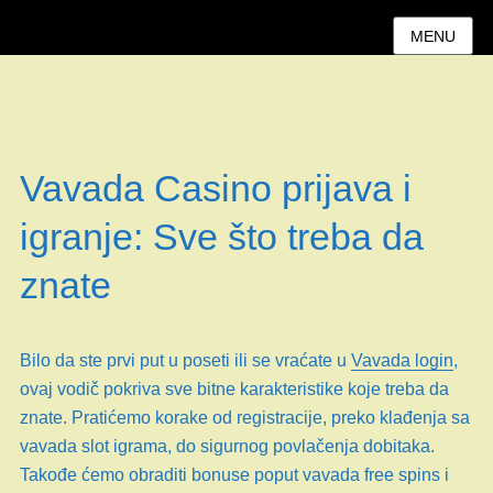
MENU
Vavada Casino prijava i
igranje: Sve što treba da
znate
Bilo da ste prvi put u poseti ili se vraćate u
Vavada login
,
ovaj vodič pokriva sve bitne karakteristike koje treba da
znate. Pratićemo korake od registracije, preko klađenja sa
vavada slot igrama, do sigurnog povlačenja dobitaka.
Takođe ćemo obraditi bonuse poput vavada free spins i