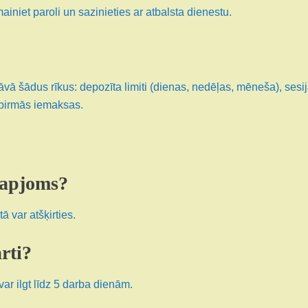
iniet paroli un sazinieties ar atbalsta dienestu.
vā šādus rīkus: depozīta limiti (dienas, nedēļas, mēneša), sesi
s pirmās iemaksas.
 apjoms?
 var atšķirties.
rti?
var ilgt līdz 5 darba dienām.