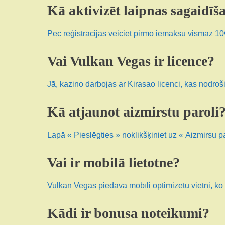
Kā aktivizēt laipnas sagaidī
Pēc reģistrācijas veiciet pirmo iemaksu vismaz 10
Vai Vulkan Vegas ir licence?
Jā, kazino darbojas ar Kirasao licenci, kas nodro
Kā atjaunot aizmirstu paroli
Lapā « Pieslēgties » noklikšķiniet uz « Aizmirsu p
Vai ir mobilā lietotne?
Vulkan Vegas piedāvā mobīli optimizētu vietni, ko 
Kādi ir bonusa noteikumi?