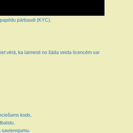
t papildu pārbaudi (KYC).
iet vērā, ka laimesti no šāda veida licencēm var
eciešams kods.
balstu.
ta savienojumu.