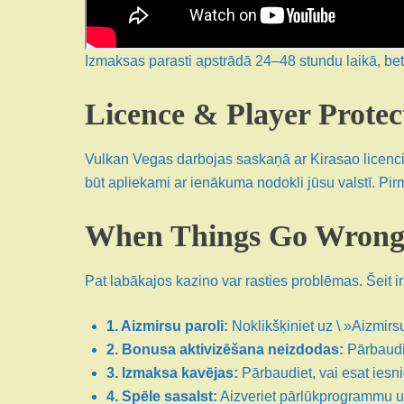
Izmaksas parasti apstrādā 24–48 stundu laikā, bet 
Licence & Player Protec
Vulkan Vegas darbojas saskaņā ar Kirasao licenci.
būt apliekami ar ienākuma nodokli jūsu valstī. Pir
When Things Go Wron
Pat labākajos kazino var rasties problēmas. Šeit ir 
1. Aizmirsu paroli:
Noklikšķiniet uz \ »Aizmirs
2. Bonusa aktivizēšana neizdodas:
Pārbaudi
3. Izmaksa kavējas:
Pārbaudiet, vai esat iesn
4. Spēle sasalst:
Aizveriet pārlūkprogrammu un