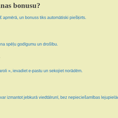
šanas bonusu?
€ apmērā, un bonuss tiks automātiski piešķirts.
šina spēļu godīgumu un drošību.
?
aroli », ievadiet e-pastu un sekojiet norādēm.
var izmantot jebkurā viedtālrunī, bez nepieciešamības lejupielādē