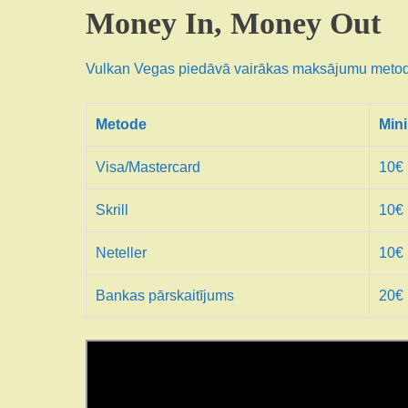
Money In, Money Out
Vulkan Vegas piedāvā vairākas maksājumu metode
Metode
Min
Visa/Mastercard
10€
Skrill
10€
Neteller
10€
Bankas pārskaitījums
20€