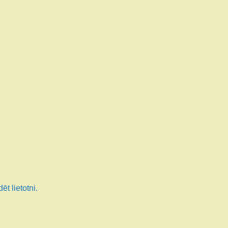
t lietotni.