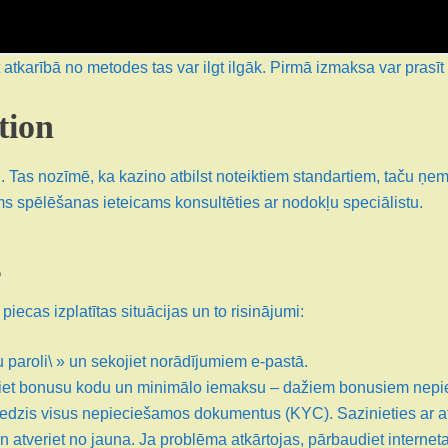
atkarībā no metodes tas var ilgt ilgāk. Pirmā izmaksa var prasī
tion
 Tas nozīmē, ka kazino atbilst noteiktiem standartiem, taču ņem
ms spēlēšanas ieteicams konsultēties ar nodokļu speciālistu.
g
piecas izplatītas situācijas un to risinājumi:
u paroli\ » un sekojiet norādījumiem e-pastā.
et bonusu kodu un minimālo iemaksu – dažiem bonusiem nepi
iedzis visus nepieciešamos dokumentus (KYC). Sazinieties ar at
 atveriet no jauna. Ja problēma atkārtojas, pārbaudiet interne