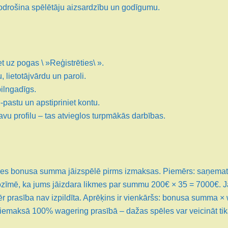
 nodrošina spēlētāju aizsardzību un godīgumu.
t uz pogas \ »Reģistrēties\ ».
, lietotājvārdu un paroli.
pilngadīgs.
pastu un apstipriniet kontu.
avu profilu – tas atvieglos turpmākās darbības.
reizes bonusa summa jāizspēlē pirms izmaksas. Piemērs: saņema
nozīmē, ka jums jāizdara likmes par summu 200€ × 35 = 7000€. J
ēr prasība nav izpildīta. Aprēķins ir vienkāršs: bonusa summa ×
iemaksā 100% wagering prasībā – dažas spēles var veicināt tika