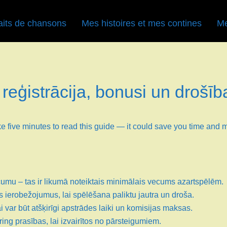
aits de chansons
Mes histoires et mes contines
Me
reģistrācija, bonusi un drošīb
ake five minutes to read this guide — it could save you time and 
cumu – tas ir likumā noteiktais minimālais vecums azartspēlēm.
as ierobežojumus, lai spēlēšana paliktu jautra un droša.
var būt atšķirīgi apstrādes laiki un komisijas maksas.
ing prasības, lai izvairītos no pārsteigumiem.