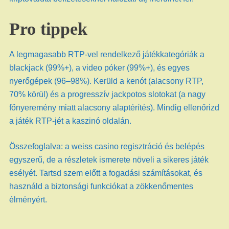
Pro tippek
A legmagasabb RTP-vel rendelkező játékkategóriák a
blackjack (99%+), a video póker (99%+), és egyes
nyerőgépek (96–98%). Kerüld a kenót (alacsony RTP,
70% körül) és a progresszív jackpotos slotokat (a nagy
főnyeremény miatt alacsony alaptérítés). Mindig ellenőrizd
a játék RTP-jét a kaszinó oldalán.
Összefoglalva: a weiss casino regisztráció és belépés
egyszerű, de a részletek ismerete növeli a sikeres játék
esélyét. Tartsd szem előtt a fogadási számításokat, és
használd a biztonsági funkciókat a zökkenőmentes
élményért.