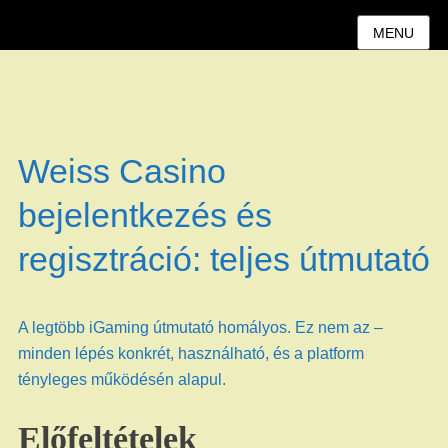
MENU
Weiss Casino
bejelentkezés és
regisztráció: teljes útmutató
A legtöbb iGaming útmutató homályos. Ez nem az –
minden lépés konkrét, használható, és a platform
tényleges működésén alapul.
Előfeltételek