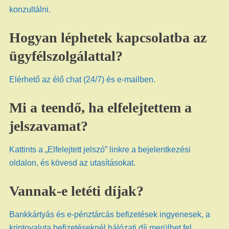
konzultálni.
Hogyan léphetek kapcsolatba az
ügyfélszolgálattal?
Elérhető az élő chat (24/7) és e-mailben.
Mi a teendő, ha elfelejtettem a
jelszavamat?
Kattints a „Elfelejtett jelszó” linkre a bejelentkezési
oldalon, és kövesd az utasításokat.
Vannak-e letéti díjak?
Bankkártyás és e-pénztárcás befizetések ingyenesek, a
kriptovaluta befizetéseknél hálózati díj merülhet fel.