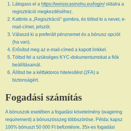
Látogass el a
https://weisscasinohu.eu/login/
oldalra a
regisztráció megkezdéséhez.
Kattints a „Regisztráció” gombra, és töltsd ki a nevet, e-
mail-címet, jelszót.
Válaszd ki a preferált pénznemet és a bónusz opciót
(ha van).
Erősítsd meg az e-mail-címed a kapott linkkel.
Töltsd fel a szükséges KYC-dokumentumokat a fiók
beállításainál.
Állítsd be a kétfaktoros hitelesítést (2FA) a
biztonságért.
Fogadási számítás
A bónuszok esetében a fogadási követelmény (wagering
requirement) a bónuszösszeg többszöröse. Példa: kapsz
100% bónuszt 50 000 Ft befizetésre, 35x-es fogadási