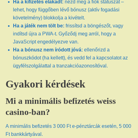
Ha a kifizetés elakadt:
nézd meg a fiók státuszát –
lehet, hogy függőben lévő bónusz (aktív fogadási
követelmény) blokkolja a kivételt.
Ha a játék nem tölt be:
frissítsd a böngészőt, vagy
indítsd újra a PWA-t. Győződj meg arról, hogy a
JavaScript engedélyezve van.
Ha a bónusz nem íródott jóvá:
ellenőrizd a
bónuszkódot (ha kellett), és vedd fel a kapcsolatot az
ügyfélszolgálattal a tranzakcióazonosítóval.
Gyakori kérdések
Mi a minimális befizetés weiss
casino-ban?
A minimális befizetés 3 000 Ft e-pénztárcák esetén, 5 000
Ft bankkártyával.