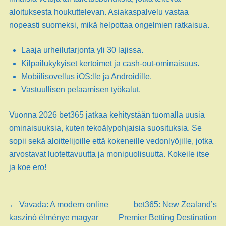
aloituksesta houkuttelevan. Asiakaspalvelu vastaa
nopeasti suomeksi, mikä helpottaa ongelmien ratkaisua.
Laaja urheilutarjonta yli 30 lajissa.
Kilpailukykyiset kertoimet ja cash-out-ominaisuus.
Mobiilisovellus iOS:lle ja Androidille.
Vastuullisen pelaamisen työkalut.
Vuonna 2026 bet365 jatkaa kehitystään tuomalla uusia
ominaisuuksia, kuten tekoälypohjaisia suosituksia. Se
sopii sekä aloittelijoille että kokeneille vedonlyöjille, jotka
arvostavat luotettavuutta ja monipuolisuutta. Kokeile itse
ja koe ero!
Navigation
←
Article
Vavada: A modern online
Article
bet365: New Zealand’s
kaszinó élménye magyar
précédent :
Premier Betting Destination
suivant :