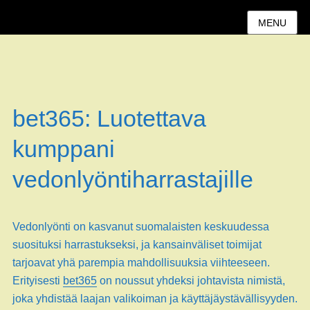
MENU
bet365: Luotettava
kumppani
vedonlyöntiharrastajille
Vedonlyönti on kasvanut suomalaisten keskuudessa
suosituksi harrastukseksi, ja kansainväliset toimijat
tarjoavat yhä parempia mahdollisuuksia viihteeseen.
Erityisesti
bet365
on noussut yhdeksi johtavista nimistä,
joka yhdistää laajan valikoiman ja käyttäjäystävällisyyden.